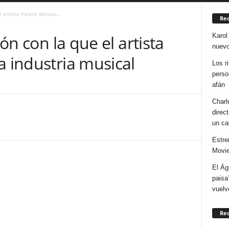
l artista Valero debuta...
Rec
Karol
ión con la que el artista
nuevo
a industria musical
Los r
perso
afán
Charl
direc
un ca
Estre
Movie
El Ág
paisa
vuelv
Re