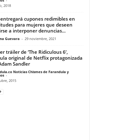
os
-
o, 2018
 entregará cupones redimibles en
citudes para mujeres que deseen
girse a interponer denuncias...
ina Guevara
-
29 noviembre, 2021
er tráiler de ‘The Ridiculous 6’,
cula original de Netflix protagonizada
Adam Sandler
dula.co Noticias Chismes de Farandula y
os
-
ubre, 2015