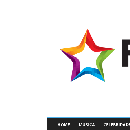
–
HOME
MUSICA
CELEBRIDAD
F