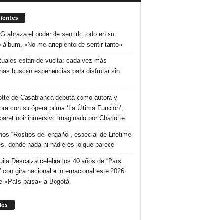
ientes
 G abraza el poder de sentirlo todo en su
 álbum, «No me arrepiento de sentir tanto»
ituales están de vuelta: cada vez más
nas buscan experiencias para disfrutar sin
otte de Casabianca debuta como autora y
tora con su ópera prima ‘La Última Función’,
baret noir inmersivo imaginado por Charlotte
nos “Rostros del engaño”, especial de Lifetime
s, donde nada ni nadie es lo que parece
uila Descalza celebra los 40 años de “País
” con gira nacional e internacional este 2026
e «País paisa» a Bogotá
des