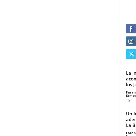
La i
acom
los J
Faran
famos
10 jul
Unil
ader
La B
Faran