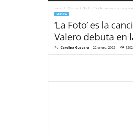
a
Inicio
Musica
‘La Foto’ es la canción con la que e
r
MUSICA
a
‘La Foto’ es la canc
n
d
Valero debuta en l
u
l
a
Por
Carolina Guevara
-
22 enero, 2022
1202
.
C
O
N
o
t
i
c
i
a
s
d
e