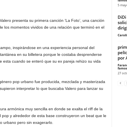
famos
5 may
DiDi
Valero presenta su primera canción ‘La Foto’, una canción
soli
diri
de los momentos vividos de una relación que terminó en el
Carol
prim
Ocampo, inspirándose en una experiencia personal del
pelí
stantánea en su billetera porque le costaba desprenderse
por 
 esta cuando se enteró que su ex pareja rehizo su vida
Faran
famos
27 oct
género pop urbano fue producida, mezclada y masterizada
supieron interpretar lo que buscaba Valero para lanzar su
ura armónica muy sencilla en donde se exalta el riff de la
del pop y alrededor de esta base construyeron un beat que le
o urbano pero sin exagerarlo.