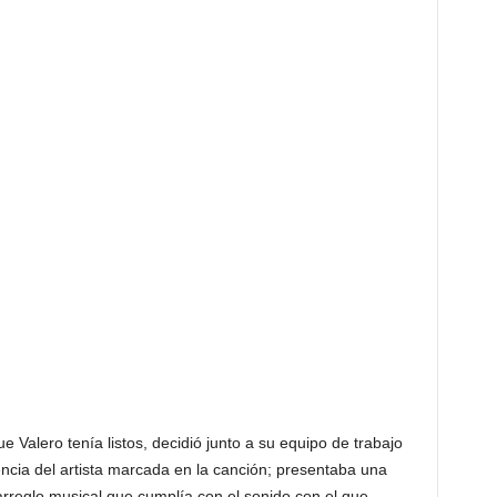
 Valero tenía listos, decidió junto a su equipo de trabajo
encia del artista marcada en la canción; presentaba una
 arreglo musical que cumplía con el sonido con el que