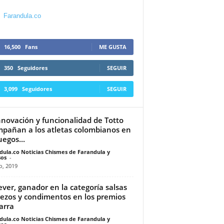
Farandula.co
16,500
Fans
ME GUSTA
350
Seguidores
SEGUIR
3,099
Seguidores
SEGUIR
nnovación y funcionalidad de Totto
pañan a los atletas colombianos en
uegos...
dula.co Noticias Chismes de Farandula y
os
-
io, 2019
ever, ganador en la categoría salsas
ezos y condimentos en los premios
arra
dula.co Noticias Chismes de Farandula y