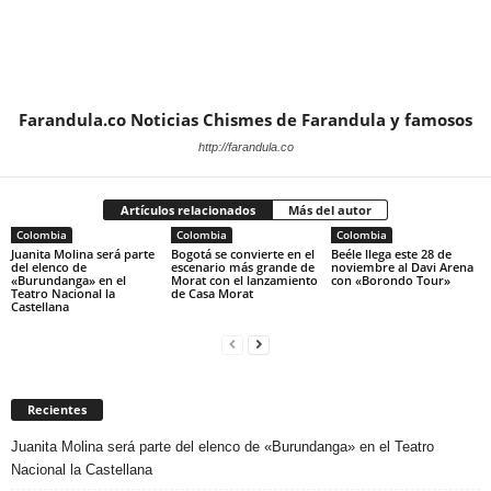
Farandula.co Noticias Chismes de Farandula y famosos
http://farandula.co
Artículos relacionados
Más del autor
Colombia
Colombia
Colombia
Juanita Molina será parte
Bogotá se convierte en el
Beéle llega este 28 de
del elenco de
escenario más grande de
noviembre al Davi Arena
«Burundanga» en el
Morat con el lanzamiento
con «Borondo Tour»
Teatro Nacional la
de Casa Morat
Castellana
Recientes
Juanita Molina será parte del elenco de «Burundanga» en el Teatro
Nacional la Castellana