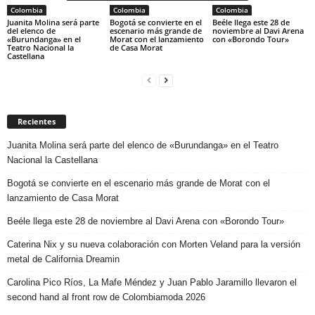
Colombia
Colombia
Colombia
Juanita Molina será parte
Bogotá se convierte en el
Beéle llega este 28 de
del elenco de
escenario más grande de
noviembre al Davi Arena
«Burundanga» en el
Morat con el lanzamiento
con «Borondo Tour»
Teatro Nacional la
de Casa Morat
Castellana
Recientes
Juanita Molina será parte del elenco de «Burundanga» en el Teatro
Nacional la Castellana
Bogotá se convierte en el escenario más grande de Morat con el
lanzamiento de Casa Morat
Beéle llega este 28 de noviembre al Davi Arena con «Borondo Tour»
Caterina Nix y su nueva colaboración con Morten Veland para la versión
metal de California Dreamin
Carolina Pico Ríos, La Mafe Méndez y Juan Pablo Jaramillo llevaron el
second hand al front row de Colombiamoda 2026