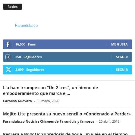
Redes
Farandula.co
16,500
Fans
ME GUSTA
350
Seguidores
SEGUIR
3,099
Seguidores
SEGUIR
Lía ham irrumpe con “Un 2 tres”, un himno de
empoderamiento que marca el...
Carolina Guevara
-
16 mayo, 2026
Mojito Lite presenta su nuevo sencillo «Condenado a Perder»
Farandula.co Noticias Chismes de Farandula y famosos
-
20 abril, 2018
Regresa a Bogotá: Sobredosis de Soda, un viaje en el tiempo