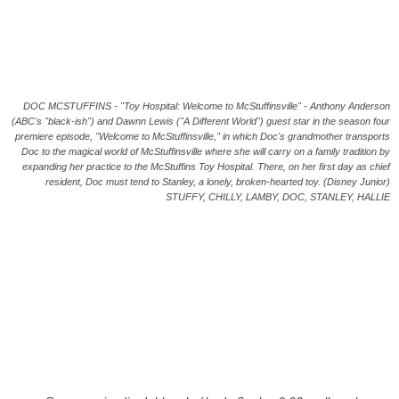
DOC MCSTUFFINS - "Toy Hospital: Welcome to McStuffinsville" - Anthony Anderson
(ABC's "black-ish") and Dawnn Lewis ("A Different World") guest star in the season four
premiere episode, "Welcome to McStuffinsville," in which Doc's grandmother transports
Doc to the magical world of McStuffinsville where she will carry on a family tradition by
expanding her practice to the McStuffins Toy Hospital. There, on her first day as chief
resident, Doc must tend to Stanley, a lonely, broken-hearted toy. (Disney Junior)
STUFFY, CHILLY, LAMBY, DOC, STANLEY, HALLIE