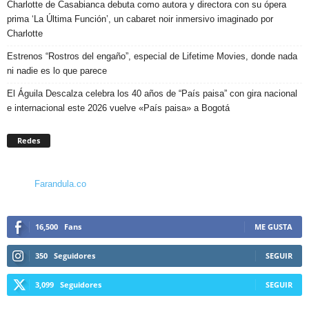
Charlotte de Casabianca debuta como autora y directora con su ópera
prima ‘La Última Función’, un cabaret noir inmersivo imaginado por
Charlotte
Estrenos “Rostros del engaño”, especial de Lifetime Movies, donde nada
ni nadie es lo que parece
El Águila Descalza celebra los 40 años de “País paisa” con gira nacional
e internacional este 2026 vuelve «País paisa» a Bogotá
Redes
Farandula.co
16,500
Fans
ME GUSTA
350
Seguidores
SEGUIR
3,099
Seguidores
SEGUIR