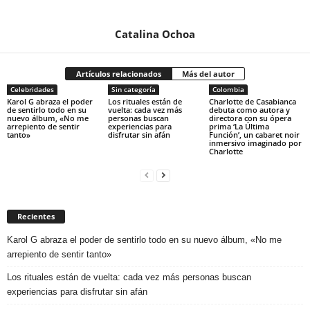
Catalina Ochoa
Artículos relacionados
Más del autor
Celebridades
Sin categoría
Colombia
Karol G abraza el poder
Los rituales están de
Charlotte de Casabianca
de sentirlo todo en su
vuelta: cada vez más
debuta como autora y
nuevo álbum, «No me
personas buscan
directora con su ópera
arrepiento de sentir
experiencias para
prima ‘La Última
tanto»
disfrutar sin afán
Función’, un cabaret noir
inmersivo imaginado por
Charlotte
Recientes
Karol G abraza el poder de sentirlo todo en su nuevo álbum, «No me
arrepiento de sentir tanto»
Los rituales están de vuelta: cada vez más personas buscan
experiencias para disfrutar sin afán