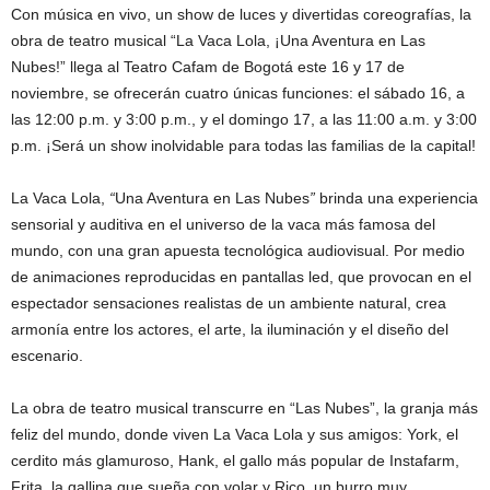
Con música en vivo, un show de luces y divertidas coreografías, la
obra de teatro musical “La Vaca Lola, ¡Una Aventura en Las
Nubes!” llega al Teatro Cafam de Bogotá este 16 y 17 de
noviembre, se ofrecerán cuatro únicas funciones: el sábado 16, a
las 12:00 p.m. y 3:00 p.m., y el domingo 17, a las 11:00 a.m. y 3:00
p.m. ¡Será un show inolvidable para todas las familias de la capital!
La Vaca Lola,
“
Una Aventura en Las Nubes
”
brinda una experiencia
sensorial y auditiva en el universo de la vaca más famosa del
mundo, con una gran apuesta tecnológica audiovisual. Por medio
de animaciones reproducidas en pantallas led, que provocan en el
espectador sensaciones realistas de un ambiente natural, crea
armonía entre los actores, el arte, la iluminación y el diseño del
escenario.
La obra de teatro musical transcurre en “Las Nubes”, la granja más
feliz del mundo, donde viven La Vaca Lola y sus amigos: York, el
cerdito más glamuroso, Hank, el gallo más popular de Instafarm,
Frita, la gallina que sueña con volar y Rico, un burro muy