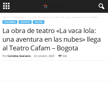
Inicio
Colombia
La obra de teatro «La vaca lola: una aventura en las nubes»...
COLOMBIA
EVENTOS
TEATRO
La obra de teatro «La vaca lola:
una aventura en las nubes» llega
al Teatro Cafam – Bogota
Por
Carolina Guevara
-
22 octubre, 2024
642