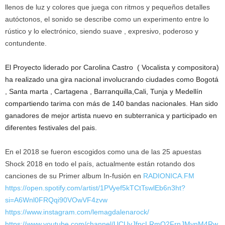
llenos de luz y colores que juega con ritmos y pequeños detalles
autóctonos, el sonido se describe como un experimento entre lo
rústico y lo electrónico, siendo suave , expresivo, poderoso y
contundente.
El Proyecto liderado por Carolina Castro ( Vocalista y compositora)
ha realizado una gira nacional involucrando ciudades como Bogotá
, Santa marta , Cartagena , Barranquilla,Cali, Tunja y Medellín
compartiendo tarima con más de 140 bandas nacionales. Han sido
ganadores de mejor artista nuevo en subterranica y participado en
diferentes festivales del pais.
En el 2018 se fueron escogidos como una de las 25 apuestas
Shock 2018 en todo el país, actualmente están rotando dos
canciones de su Primer album In-fusión en
RADIONICA.FM
https://open.spotify.com/artist/1PVyef5kTCtTswlEb6n3ht?
si=A6Wnl0FRQqi90VOwVF4zvw
https://www.instagram.com/lemagdalenarock/
https://www.youtube.com/channel/UCUyJfncLRmO2FrnJMvnM4Rw