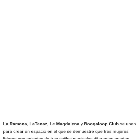
La Ramona, LaTenaz, Le Magdalena
y
Boogaloop Club
se unen
para crear un espacio en el que se demuestre que tres mujeres
líderes provenientes de tres estilos musicales diferentes pueden