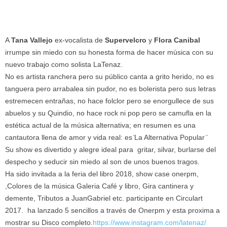
A
Tana Vallejo
ex-vocalista de
Supervelcro
y
Flora Canibal
irrumpe sin miedo con su honesta forma de hacer música con su
nuevo trabajo como solista LaTenaz.
No es artista ranchera pero su público canta a grito herido, no es
tanguera pero arrabalea sin pudor, no es bolerista pero sus letras
estremecen entrañas, no hace folclor pero se enorgullece de sus
abuelos y su Quindio, no hace rock ni pop pero se camufla en la
estética actual de la música alternativa; en resumen es una
cantautora llena de amor y vida real: es ̈La Alternativa Popular ̈
Su show es divertido y alegre ideal para gritar, silvar, burlarse del
despecho y seducir sin miedo al son de unos buenos tragos.
Ha sido invitada a la feria del libro 2018, show case onerpm,
,Colores de la música Galeria Café y libro, Gira cantinera y
demente, Tributos a JuanGabriel etc. participante en Circulart
2017. ha lanzado 5 sencillos a través de Onerpm y esta proxima a
mostrar su Disco completo.
https://www.instagram.com/latenaz/