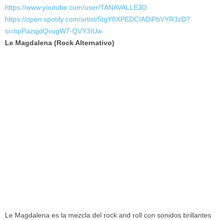
https://www.youtube.com/user/TANAVALLEJO
https://open.spotify.com/artist/5tgY8XPEDCIADiPbVYR3zD?
si=bpPazqjdQvugW7-QVY3IUw
Le Magdalena (Rock Alternativo)
Le Magdalena es la mezcla del rock and roll con sonidos brillantes