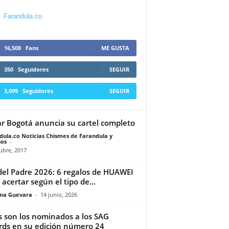
Farandula.co
16,500
Fans
ME GUSTA
350
Seguidores
SEGUIR
3,099
Seguidores
SEGUIR
r Bogotá anuncia su cartel completo
dula.co Noticias Chismes de Farandula y
os
-
ubre, 2017
del Padre 2026: 6 regalos de HUAWEI
 acertar según el tipo de...
ina Guevara
-
14 junio, 2026
s son los nominados a los SAG
ds en su edición número 24