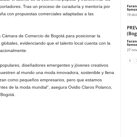
Faran
portadores. Tras un proceso de curaduría y mentoría por
famos
paña con propuestas comerciales adaptadas a las
19 dic
PRE
(Bog
 la Cámara de Comercio de Bogotá para posicionar la
Faran
globales, evidenciando que el talento local cuenta con la
famos
27 no
nacionalmente.
opulares, diseñadores emergentes y jóvenes creativos
muestren al mundo una moda innovadora, sostenible y llena
iezan como pequeños empresarios, pero que estamos
ntes de la moda mundial”, asegura Ovidio Claros Polanco,
 Bogotá.