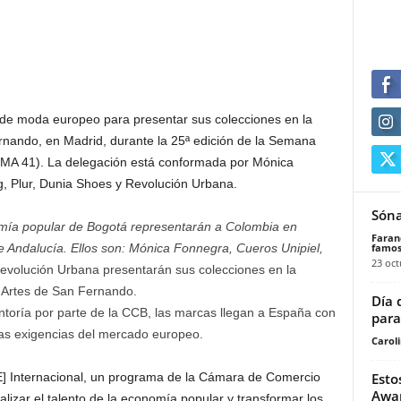
o de moda europeo para presentar sus colecciones en la
rnando, en Madrid, durante la 25ª edición de la Semana
SIMA 41). La delegación está conformada por Mónica
, Plur, Dunia Shoes y Revolución Urbana.
Sóna
omía popular de Bogotá representarán a Colombia en
Faran
famos
 Andalucía. Ellos son: Mónica Fonnegra, Cueros Unipiel,
23 oct
evolución Urbana presentarán sus colecciones en la
 Artes de San Fernando.
Día 
toría por parte de la CCB, las marcas llegan a España con
para
as exigencias del mercado europeo.
Carol
Esto
E] Internacional, un programa de la Cámara de Comercio
Awar
izar el talento de la economía popular y transformar los