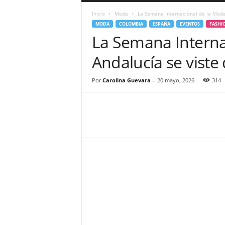
a
Inicio
Moda
La Semana Internacional de la Moda
r
MODA
COLOMBIA
ESPAÑA
EVENTOS
FASHI
a
La Semana Interna
n
d
Andalucía se viste
u
l
a
Por
Carolina Guevara
-
20 mayo, 2026
314
.
C
O
N
o
t
i
c
i
a
s
d
e