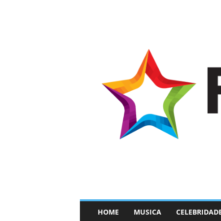
–
HOME
MUSICA
CELEBRIDAD
F