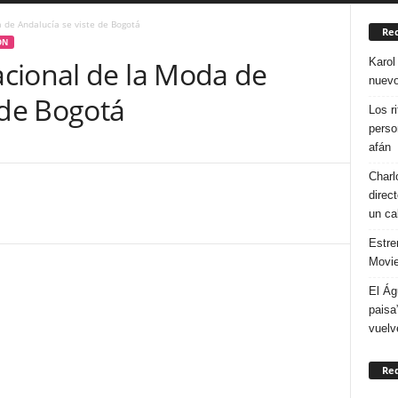
 de Andalucía se viste de Bogotá
Rec
ON
Karol
cional de la Moda de
nuevo
 de Bogotá
Los r
perso
afán
Charl
direc
un ca
Estre
Movie
El Ág
paisa
vuelv
Re