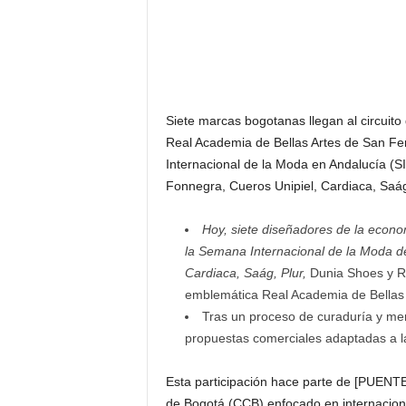
F
a
m
o
s
o
s
Siete marcas bogotanas llegan al circuit
Real Academia de Bellas Artes de San Fe
Internacional de la Moda en Andalucía (
Fonnegra, Cueros Unipiel, Cardiaca, Saág
Hoy, siete diseñadores de la econ
la Semana Internacional de la Moda de
Cardiaca, Saág, Plur,
Dunia Shoes y R
emblemática Real Academia de Bellas
Tras un proceso de curaduría y men
propuestas comerciales adaptadas a l
Esta participación hace parte de [PUENT
de Bogotá (CCB) enfocado en internacional