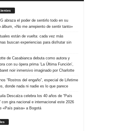
ientes
 G abraza el poder de sentirlo todo en su
 álbum, «No me arrepiento de sentir tanto»
ituales están de vuelta: cada vez más
nas buscan experiencias para disfrutar sin
otte de Casabianca debuta como autora y
tora con su ópera prima ‘La Última Función’,
baret noir inmersivo imaginado por Charlotte
nos “Rostros del engaño”, especial de Lifetime
s, donde nada ni nadie es lo que parece
uila Descalza celebra los 40 años de “País
” con gira nacional e internacional este 2026
e «País paisa» a Bogotá
des