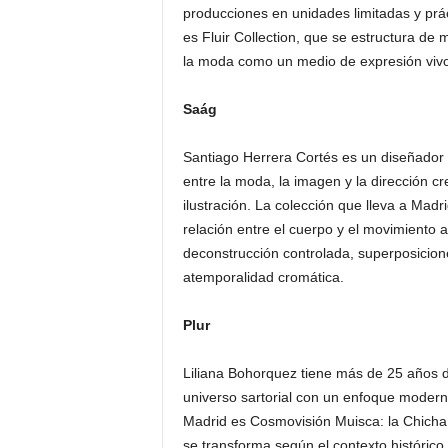
producciones en unidades limitadas y prá
es Fluir Collection, que se estructura de
la moda como un medio de expresión vivo
Saág
Santiago Herrera Cortés es un diseñador q
entre la moda, la imagen y la dirección cre
ilustración. La colección que lleva a Madr
relación entre el cuerpo y el movimiento a
deconstrucción controlada, superposicione
atemporalidad cromática.
Plur
Liliana Bohorquez tiene más de 25 años de 
universo sartorial con un enfoque moderno
Madrid es Cosmovisión Muisca: la Chicha,
se transforma según el contexto histórico