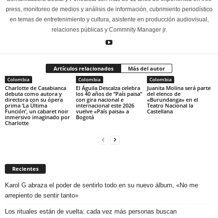
press, monitoreo de medios y análisis de información, cubrimiento periodístico
en temas de entretenimiento y cultura, asistente en producción audiovisual,
relaciones públicas y Commnity Manager jr.
Artículos relacionados
Más del autor
Colombia
Colombia
Colombia
Charlotte de Casabianca
El Águila Descalza celebra
Juanita Molina será parte
debuta como autora y
los 40 años de “País paisa”
del elenco de
directora con su ópera
con gira nacional e
«Burundanga» en el
prima ‘La Última
internacional este 2026
Teatro Nacional la
Función’, un cabaret noir
vuelve «País paisa» a
Castellana
inmersivo imaginado por
Bogotá
Charlotte
Recientes
Karol G abraza el poder de sentirlo todo en su nuevo álbum, «No me
arrepiento de sentir tanto»
Los rituales están de vuelta: cada vez más personas buscan