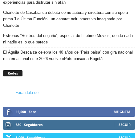
experiencias para disfrutar sin afán
Charlotte de Casabianca debuta como autora y directora con su ópera
prima ‘La Última Función’, un cabaret noir inmersivo imaginado por
Charlotte
Estrenos “Rostros del engaño”, especial de Lifetime Movies, donde nada
ni nadie es lo que parece
El Águila Descalza celebra los 40 años de “País paisa” con gira nacional
e internacional este 2026 vuelve «País paisa» a Bogotá
Redes
Farandula.co
16,500
Fans
ME GUSTA
350
Seguidores
SEGUIR
3,099
Seguidores
SEGUIR