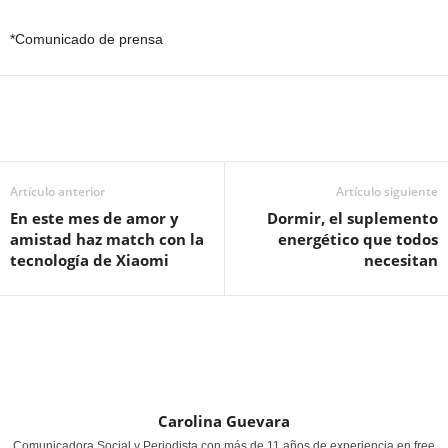
*Comunicado de prensa
Artículo anterior
Artículo siguiente
En este mes de amor y
Dormir, el suplemento
amistad haz match con la
energético que todos
tecnología de Xiaomi
necesitan
Carolina Guevara
Comunicadora Social y Periodista con más de 11 años de experiencia en free