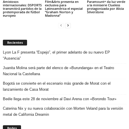
Amistosos
Film&Arts presenta en
Paramount+ da luz verde
internacionales: DSPORTS
exclusiva para
a la miniserie Clueless
transmitirá partidos de la
Latinoamérica el especial
protagonizada por Alicia
pretemporada de fútbol
“Graham Norton y
Silverstone
europeo
Madonna”
Recientes
Lyon La F presenta “Espejo”, el primer adelanto de su nuevo EP
“Ausencia”
Juanita Molina será parte del elenco de «Burundanga» en el Teatro
Nacional la Castellana
Bogotá se convierte en el escenario más grande de Morat con el
lanzamiento de Casa Morat
Beéle llega este 28 de noviembre al Davi Arena con «Borondo Tour»
Caterina Nix y su nueva colaboración con Morten Veland para la versión
metal de California Dreamin
Redes