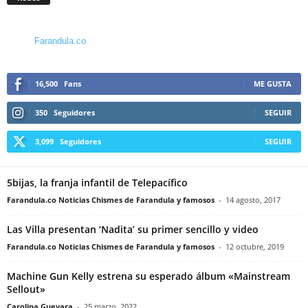
Farandula.co
16,500
Fans
ME GUSTA
350
Seguidores
SEGUIR
3,099
Seguidores
SEGUIR
5bijas, la franja infantil de Telepacífico
Farandula.co Noticias Chismes de Farandula y famosos
-
14 agosto, 2017
Las Villa presentan ‘Nadita’ su primer sencillo y video
Farandula.co Noticias Chismes de Farandula y famosos
-
12 octubre, 2019
Machine Gun Kelly estrena su esperado álbum «Mainstream
Sellout»
Carolina Guevara
-
25 marzo, 2022