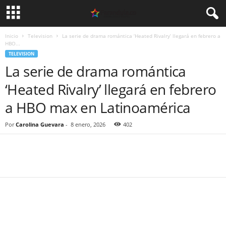
Inicio
Television
La serie de drama romántica ‘Heated Rivalry’ llegará en febrero a
HBO...
TELEVISION
La serie de drama romántica
‘Heated Rivalry’ llegará en febrero
a HBO max en Latinoamérica
Por
Carolina Guevara
-
8 enero, 2026
402