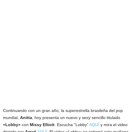
Continuando con un gran año, la superestrella brasileña del pop
mundial,
Anitta
, hoy presenta un nuevo y sexy sencillo titulado
«Lobby»
con
Missy Elliott
. Escucha “Lobby”
AQUÍ
y mira el video
dirigido por
Arrad
AQUÍ
. El vídeo «Lobby» se estrenó esta mañana