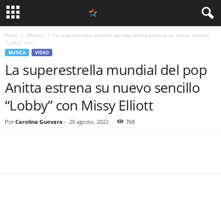
Inicio
Musica
La superestrella mundial del pop Anitta estrena su nuevo sencillo
“Lobby” con...
MUSICA
VIDEO
La superestrella mundial del pop
Anitta estrena su nuevo sencillo
“Lobby” con Missy Elliott
Por
Carolina Guevara
-
20 agosto, 2022
768