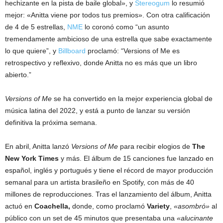
hechizante en la pista de baile global», y
Stereogum
lo resumió
mejor: «Anitta viene por todos tus premios». Con otra calificación
de 4 de 5 estrellas,
NME
lo coronó como “un asunto
tremendamente ambicioso de una estrella que sabe exactamente
lo que quiere”, y
Billboard
proclamó: “Versions of Me es
retrospectivo y reflexivo, donde Anitta no es más que un libro
abierto.”
Versions of Me
se ha convertido en la mejor experiencia global de
música latina del 2022, y está a punto de lanzar su versión
definitiva la próxima semana.
En abril, Anitta lanzó
Versions of Me
para recibir elogios de
The
New York Times
y más. El álbum de 15 canciones fue lanzado en
español, inglés y portugués y tiene el récord de mayor producción
semanal para un artista brasileño en Spotify, con más de 40
millones de reproducciones. Tras el lanzamiento del álbum, Anitta
actuó en
Coachella,
donde, como proclamó
Variety
,
«asombró»
al
público con un set de 45 minutos que presentaba una
«alucinante