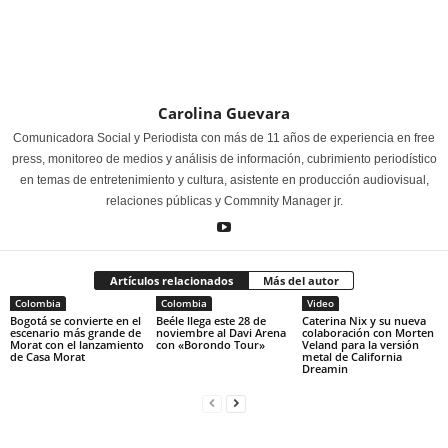
Carolina Guevara
Comunicadora Social y Periodista con más de 11 años de experiencia en free
press, monitoreo de medios y análisis de información, cubrimiento periodístico
en temas de entretenimiento y cultura, asistente en producción audiovisual,
relaciones públicas y Commnity Manager jr.
Artículos relacionados
Más del autor
Colombia
Colombia
Video
Bogotá se convierte en el
Beéle llega este 28 de
Caterina Nix y su nueva
escenario más grande de
noviembre al Davi Arena
colaboración con Morten
Morat con el lanzamiento
con «Borondo Tour»
Veland para la versión
de Casa Morat
metal de California
Dreamin