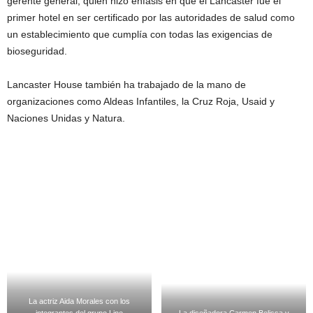
gerente general, quien hizo énfasis en que el Lancaster fue el
primer hotel en ser certificado por las autoridades de salud como
un establecimiento que cumplía con todas las exigencias de
bioseguridad.
Lancaster House también ha trabajado de la mano de
organizaciones como Aldeas Infantiles, la Cruz Roja, Usaid y
Naciones Unidas y Natura.
La actriz Aida Morales con los
integrantes del grupo Line
La diseñadora Carmen Belissa y