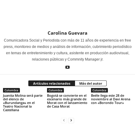
Carolina Guevara
Comunicadora Social y Periodista con más de 11 años de experiencia en free
press, monitoreo de medios y análisis de información, cubrimiento periodístico
en temas de entretenimiento y cultura, asistente en producción audiovisual,
relaciones públicas y Commnity Manager jr.
Artículos relacionados
Más del autor
Colombia
Colombia
Colombia
Juanita Molina será parte
Bogotá se convierte en el
Beéle llega este 28 de
del elenco de
escenario más grande de
noviembre al Davi Arena
«Burundanga» en el
Morat con el lanzamiento
con «Borondo Tour»
Teatro Nacional la
de Casa Morat
Castellana