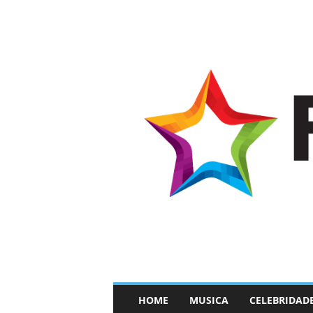
–
HOME
MUSICA
CELEBRIDAD
F