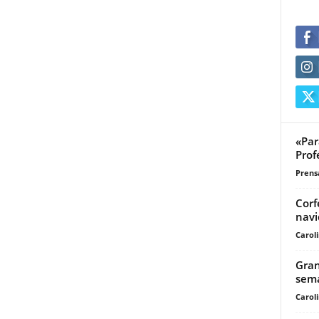
«Par
Prof
Prensa
Corf
navi
Carol
Gran
sem
Carol