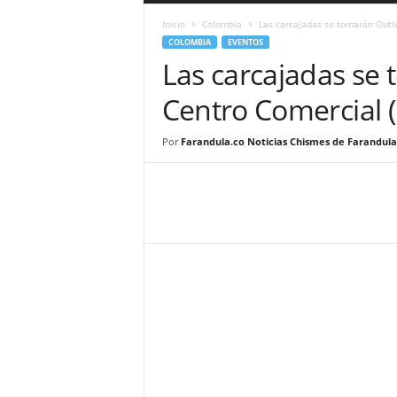
a
Inicio
Colombia
Las carcajadas se tomarán Outle
r
COLOMBIA
EVENTOS
a
Las carcajadas se 
n
d
Centro Comercial 
u
l
a
Por
Farandula.co Noticias Chismes de Farandula
.
C
O
N
o
t
i
c
i
a
s
d
e