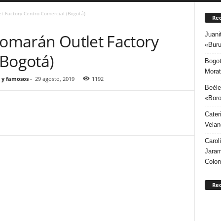
t Factory Centro Comercial (Bogotá)
Rec
Juani
tomarán Outlet Factory
«Buru
(Bogotá)
Bogot
Morat
 y famosos
-
29 agosto, 2019
1192
Beéle
«Boro
Cater
Velan
Carol
Jaram
Colo
Re