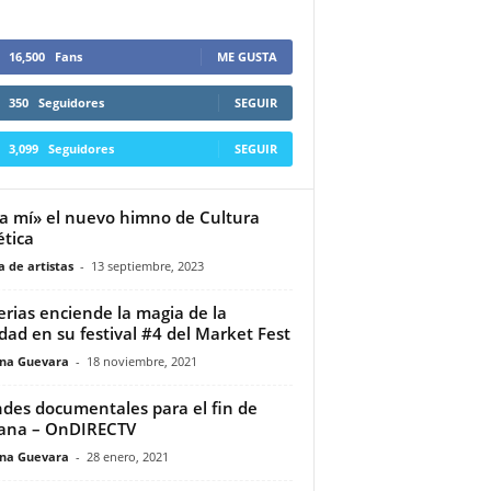
16,500
Fans
ME GUSTA
350
Seguidores
SEGUIR
3,099
Seguidores
SEGUIR
a mí» el nuevo himno de Cultura
ética
 de artistas
-
13 septiembre, 2023
erias enciende la magia de la
dad en su festival #4 del Market Fest
ina Guevara
-
18 noviembre, 2021
des documentales para el fin de
ana – OnDIRECTV
ina Guevara
-
28 enero, 2021