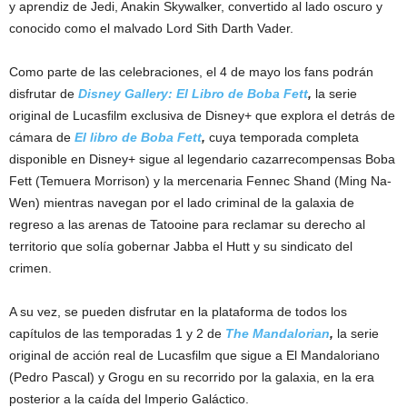
y aprendiz de Jedi, Anakin Skywalker, convertido al lado oscuro y
conocido como el malvado Lord Sith Darth Vader.
Como parte de las celebraciones, el 4 de mayo los fans podrán
disfrutar de
Disney Gallery: El Libro de Boba Fett
,
la serie
original de Lucasfilm exclusiva de Disney+ que explora el detrás de
cámara de
El libro de Boba Fett
,
cuya temporada completa
disponible en Disney+ sigue al legendario cazarrecompensas Boba
Fett (Temuera Morrison) y la mercenaria Fennec Shand (Ming Na-
Wen) mientras navegan por el lado criminal de la galaxia de
regreso a las arenas de Tatooine para reclamar su derecho al
territorio que solía gobernar Jabba el Hutt y su sindicato del
crimen.
A su vez, se pueden disfrutar en la plataforma de todos los
capítulos de las temporadas 1 y 2 de
The Mandalorian
,
la serie
original de acción real de Lucasfilm que sigue a El Mandaloriano
(Pedro Pascal) y Grogu en su recorrido por la galaxia, en la era
posterior a la caída del Imperio Galáctico.