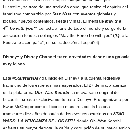
Lucasfilm, se trata de una tradición anual que realza el espíritu del
fanatismo compartido por
Star Wars
con eventos globales y
locales, nuevos contenidos, fiestas y más. El mensaje
May the
th
4
be with you™
conecta a fans de todo el mundo y surge de la
asociación fonética del inglés “May the Force be with you” (“Que la
Fuerza te acompañe”, en su traducción al español).
Disney+ y Disney Channel traen novedades desde una galaxia
muy lejana…
Este
#
StarWarsDay
da inicio en Disney+ a la cuenta regresiva
hacia uno de los estrenos más esperados. El 27 de mayo aterriza
en la plataforma
Obi- Wan Kenobi
,
la nueva serie original de
Lucasfilm creada exclusivamente para Disney+. Protagonizada por
Ewan McGregor como el icónico maestro Jedi, la historia
transcurre diez años después de los eventos ocurridos en
STAR
WARS: LA VENGANZA DE LOS SITH
, donde Obi-Wan Kenobi
enfrenta su mayor derrota: la caída y corrupción de su mejor amigo