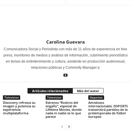
Carolina Guevara
Comunicadora Social y Periodista con más de 11 años de experiencia en free
press, monitoreo de medios y análisis de información, cubrimiento periodístico
en temas de entretenimiento y cultura, asistente en producción audiovisual,
relaciones públicas y Commnity Manager jr.
Artículos relacionados
Más del autor
Television
Television
Deportes
Discovery refresca su
Estrenos “Rostros del
Amistosos
imagen y potencia su
engaño”, especial de
internacionales: DSPORTS
experiencia
Lifetime Movies, donde
transmitirá partidos de la
multiplataforma
nada ni nadie es lo que
pretemporada de fútbol
parece
europeo