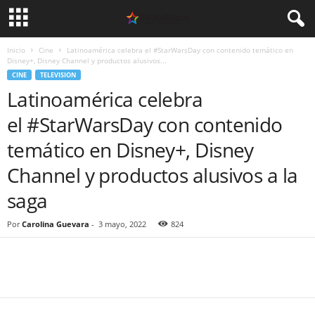
Inicio
Cine
Latinoamérica celebra el #StarWarsDay con contenido temático en
Disney+, Disney Channel y productos alusivos...
CINE
TELEVISION
Latinoamérica celebra
el #StarWarsDay con contenido
temático en Disney+, Disney
Channel y productos alusivos a la
saga
Por
Carolina Guevara
-
3 mayo, 2022
824