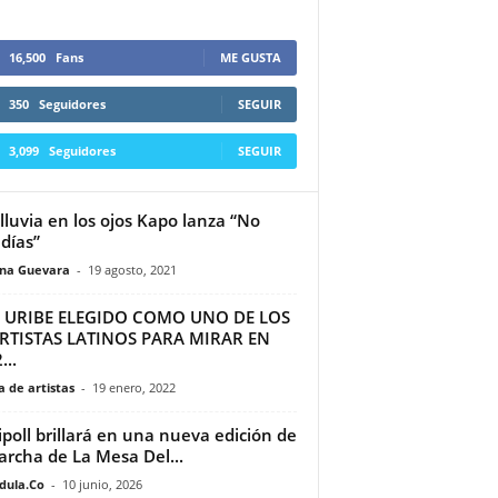
16,500
Fans
ME GUSTA
350
Seguidores
SEGUIR
3,099
Seguidores
SEGUIR
lluvia en los ojos Kapo lanza “No
días”
ina Guevara
-
19 agosto, 2021
SI URIBE ELEGIDO COMO UNO DE LOS
RTISTAS LATINOS PARA MIRAR EN
...
 de artistas
-
19 enero, 2022
ipoll brillará en una nueva edición de
archa de La Mesa Del...
dula.Co
-
10 junio, 2026