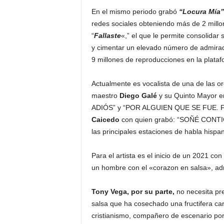
En el mismo periodo grabó
“Locura Mía”
redes sociales obteniendo más de 2 millo
“
Fallaste
«,” el que le permite consolidar 
y cimentar un elevado número de admira
9 millones de reproducciones en la plata
Actualmente es vocalista de una de las o
maestro
Diego
Galé
y su Quinto Mayor e
ADIÓS” y “POR ALGUIEN QUE SE FUE. Fue
Caicedo
con quien grabó: “SOÑÉ CONTIGO
las principales estaciones de habla hisp
Para el artista es el inicio de un 2021 con
un hombre con el «corazon en salsa», adm
Tony Vega, por su parte,
no necesita pr
salsa que ha cosechado una fructifera car
cristianismo, compañero de escenario por