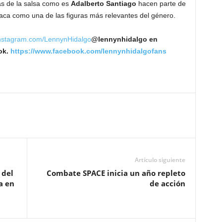
as de la salsa como es
Adalberto Santiago
hacen parte de
taca como una de las figuras más relevantes del género.
/Instagram.com/LennynHidalgo
@lennynhidalgo en
ok.
https://www.facebook.com/lennynhidalgofans
Artículo siguiente
 del
Combate SPACE inicia un año repleto
a en
de acción