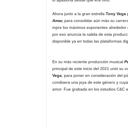
lo apasiona desde que era niño.
Ahora junto a la gran estrella
Tony Vega
p
Amar,
para consolidar aún más su carrera
mpre los máximos exponentes alrededor d
por eso anuncia la salida de esta producc
disponible ya en todas las plataformas dig
En su más reciente producción musical
P
principal de este inicio del 2021 unió su 
Vega
, para poner en consideración del pú
condisera una joya de este género y cuya 
amor. Fue grabada en los estudios C&C e