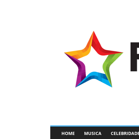
–
HOME
MUSICA
CELEBRIDAD
F