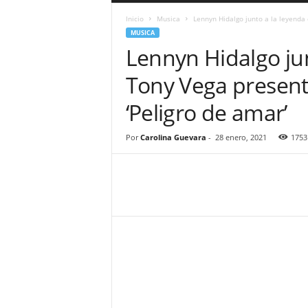
a
Inicio
Musica
Lennyn Hidalgo junto a la leyenda 
r
MUSICA
a
Lennyn Hidalgo jun
n
d
Tony Vega present
u
l
‘Peligro de amar’
a
.
C
Por
Carolina Guevara
-
28 enero, 2021
1753
O
N
o
t
i
c
i
a
s
d
e