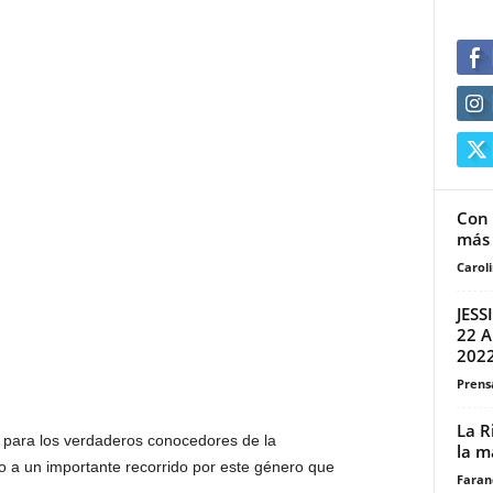
Con 
más 
Carol
JES
22 A
2022
Prensa
La R
para los verdaderos conocedores de la
la m
o a un importante recorrido por este género que
Faran