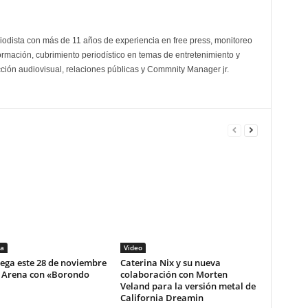
odista con más de 11 años de experiencia en free press, monitoreo
ormación, cubrimiento periodístico en temas de entretenimiento y
cción audiovisual, relaciones públicas y Commnity Manager jr.
a
Video
lega este 28 de noviembre
Caterina Nix y su nueva
i Arena con «Borondo
colaboración con Morten
Veland para la versión metal de
California Dreamin