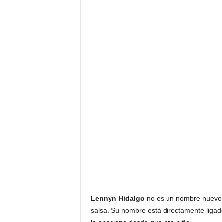
F
a
m
o
s
o
s
Lennyn Hidalgo
no es un nombre nuevo 
salsa. Su nombre está directamente ligad