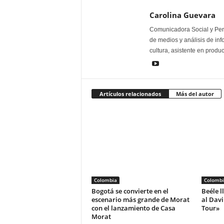
Carolina Guevara
Comunicadora Social y Peri
de medios y análisis de inf
cultura, asistente en produ
Artículos relacionados
Más del autor
Colombia
Colombi
Bogotá se convierte en el
Beéle l
escenario más grande de Morat
al Dav
con el lanzamiento de Casa
Tour»
Morat