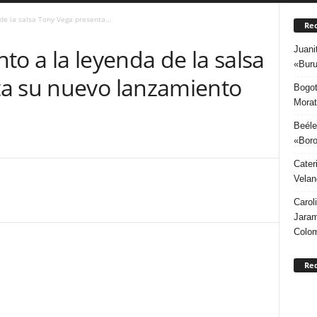
de la salsa Tony Vega presenta...
Rec
Juani
to a la leyenda de la salsa
«Buru
a su nuevo lanzamiento
Bogot
Morat
Beéle
«Boro
Cater
Velan
Carol
Jaram
Colo
Re