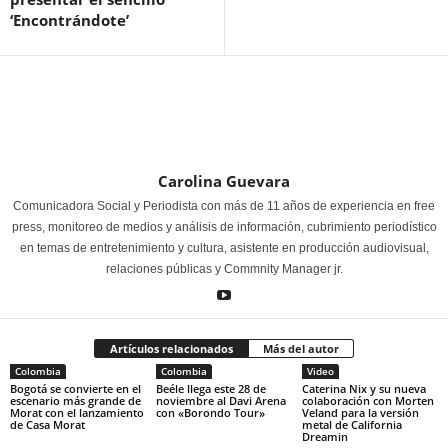
‘Encontrándote’
Carolina Guevara
Comunicadora Social y Periodista con más de 11 años de experiencia en free
press, monitoreo de medios y análisis de información, cubrimiento periodístico
en temas de entretenimiento y cultura, asistente en producción audiovisual,
relaciones públicas y Commnity Manager jr.
Artículos relacionados
Más del autor
Colombia
Colombia
Video
Bogotá se convierte en el
Beéle llega este 28 de
Caterina Nix y su nueva
escenario más grande de
noviembre al Davi Arena
colaboración con Morten
Morat con el lanzamiento
con «Borondo Tour»
Veland para la versión
de Casa Morat
metal de California
Dreamin