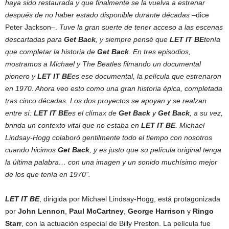
haya sido restaurada y que finalmente se la vuelva a estrenar
después de no haber estado disponible durante décadas –
dice
Peter Jackson–.
Tuve la gran suerte de tener acceso a las escenas
descartadas para
Get Back
, y siempre pensé que
LET IT BE
tenía
que completar la historia de
Get Back
.
En tres episodios,
mostramos a Michael y The Beatles filmando un documental
pionero y
LET IT BE
es ese documental, la película que estrenaron
en 1970. Ahora veo esto como una gran historia épica, completada
tras cinco décadas. Los dos proyectos se apoyan y se realzan
entre sí:
LET IT BE
es el clímax de
Get Back
y
Get Back
, a su vez,
brinda un contexto vital que no estaba en
LET IT BE
. Michael
Lindsay-Hogg colaboró gentilmente todo el tiempo con nosotros
cuando hicimos
Get Back
, y es justo que su película original tenga
la última palabra… con una imagen y un sonido muchísimo mejor
de los que tenía en 1970”.
LET IT BE
, dirigida por Michael Lindsay-Hogg, está protagonizada
por
John Lennon
,
Paul McCartney
,
George Harrison
y
Ringo
Starr
, con la actuación especial de Billy Preston. La película fue