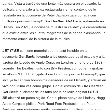
banda. Vista a través de una lente más oscura en el pasado, la
película ahora sale a la luz restaurada y en el contexto de lo
revelado en la docuserie de Peter Jackson galardonada con
múltiples premios Emmy®
The Beatles: Get Back
, estrenada en
Disney+ en 2021, la docuserie muestra la calidez y la camaradería
que existía entre los cuatro integrantes de la banda plasmando un
momento crucial de la historia de la música.
LET IT BE
contiene material que no está incluido en la
docuserie
Get Back
, llevando a los espectadores al estudio y a la
azotea de la sede de Apple Corps en Londres en enero de 1969
cuando The Beatles, junto con Billy Preston, componen y graban
su álbum “LET IT BE”,galardonado con un premio Grammy®, que
incluye la canción homónima ganadora de un Oscar®, y actúan en
vivo por última vez como grupo. Con el estreno de
The Beatles:
Get Back
, el clamor de los fans por la película original
LET IT
BE
alcanzó un punto álgido. Con el pleno apoyo de Lindsay-Hogg,
Apple Corps le pidió a Park Road Post Production, de Peter
Jackson, que restaurara meticulosamente la película a partir del