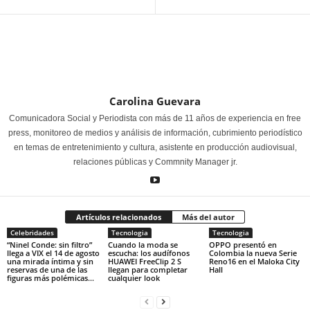
Carolina Guevara
Comunicadora Social y Periodista con más de 11 años de experiencia en free
press, monitoreo de medios y análisis de información, cubrimiento periodístico
en temas de entretenimiento y cultura, asistente en producción audiovisual,
relaciones públicas y Commnity Manager jr.
Artículos relacionados
Más del autor
Celebridades
Tecnologia
Tecnologia
“Ninel Conde: sin filtro”
Cuando la moda se
OPPO presentó en
llega a VIX el 14 de agosto
escucha: los audífonos
Colombia la nueva Serie
una mirada íntima y sin
HUAWEI FreeClip 2 S
Reno16 en el Maloka City
reservas de una de las
llegan para completar
Hall
figuras más polémicas...
cualquier look