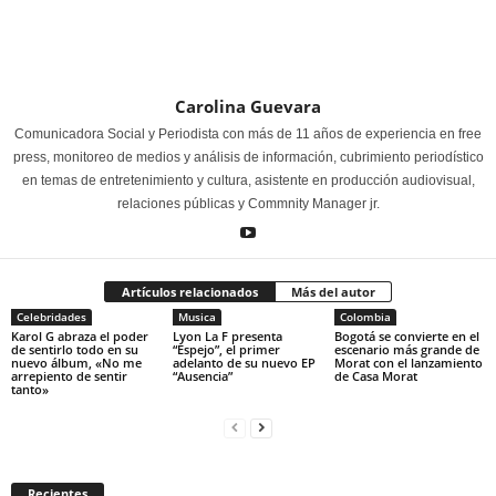
Carolina Guevara
Comunicadora Social y Periodista con más de 11 años de experiencia en free
press, monitoreo de medios y análisis de información, cubrimiento periodístico
en temas de entretenimiento y cultura, asistente en producción audiovisual,
relaciones públicas y Commnity Manager jr.
Artículos relacionados
Más del autor
Celebridades
Musica
Colombia
Karol G abraza el poder
Lyon La F presenta
Bogotá se convierte en el
de sentirlo todo en su
“Espejo”, el primer
escenario más grande de
nuevo álbum, «No me
adelanto de su nuevo EP
Morat con el lanzamiento
arrepiento de sentir
“Ausencia”
de Casa Morat
tanto»
Recientes