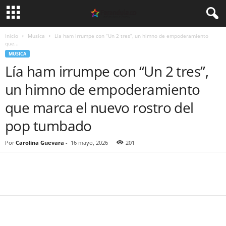
Inicio
Musica
Lía ham irrumpe con “Un 2 tres”, un himno de empoderamiento
que...
MUSICA
Lía ham irrumpe con “Un 2 tres”,
un himno de empoderamiento
que marca el nuevo rostro del
pop tumbado
Por
Carolina Guevara
-
16 mayo, 2026
201