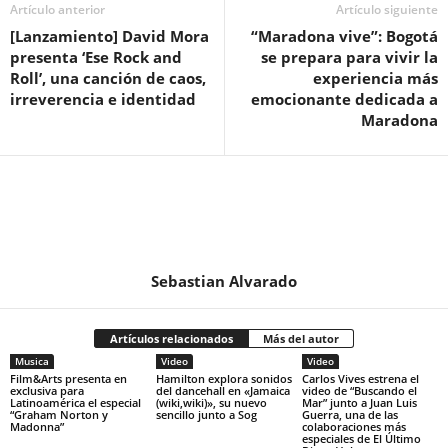
Artículo anterior
Artículo siguiente
[Lanzamiento] David Mora
“Maradona vive”: Bogotá
presenta ‘Ese Rock and
se prepara para vivir la
Roll’, una canción de caos,
experiencia más
irreverencia e identidad
emocionante dedicada a
Maradona
Sebastian Alvarado
Artículos relacionados
Más del autor
Musica
Video
Video
Film&Arts presenta en
Hamilton explora sonidos
Carlos Vives estrena el
exclusiva para
del dancehall en «Jamaica
video de “Buscando el
Latinoamérica el especial
(wiki,wiki)», su nuevo
Mar” junto a Juan Luis
“Graham Norton y
sencillo junto a Sog
Guerra, una de las
Madonna”
colaboraciones más
especiales de El Último