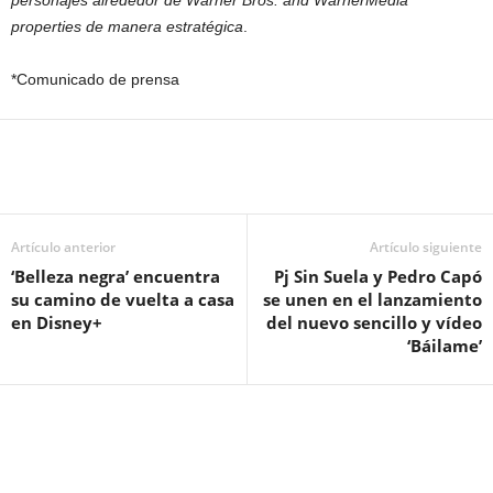
personajes alrededor de Warner Bros. and WarnerMedia
properties de manera estratégica
.
*Comunicado de prensa
Artículo anterior
Artículo siguiente
‘Belleza negra’ encuentra
Pj Sin Suela y Pedro Capó
su camino de vuelta a casa
se unen en el lanzamiento
en Disney+
del nuevo sencillo y vídeo
‘Báilame’