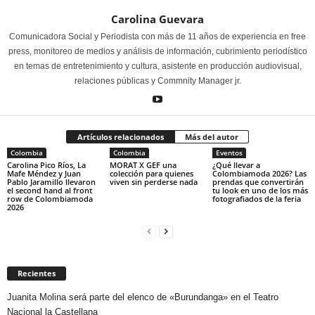
Carolina Guevara
Comunicadora Social y Periodista con más de 11 años de experiencia en free
press, monitoreo de medios y análisis de información, cubrimiento periodístico
en temas de entretenimiento y cultura, asistente en producción audiovisual,
relaciones públicas y Commnity Manager jr.
Artículos relacionados
Más del autor
Colombia
Colombia
Eventos
Carolina Pico Ríos, La
MORAT X GEF una
¿Qué llevar a
Mafe Méndez y Juan
colección para quienes
Colombiamoda 2026? Las
Pablo Jaramillo llevaron
viven sin perderse nada
prendas que convertirán
el second hand al front
tu look en uno de los más
row de Colombiamoda
fotografiados de la feria
2026
Recientes
Juanita Molina será parte del elenco de «Burundanga» en el Teatro
Nacional la Castellana