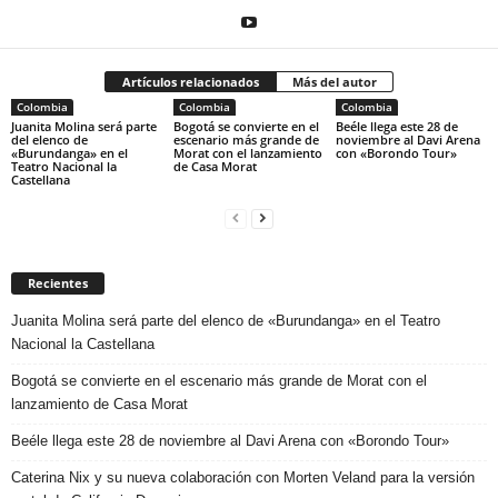
Artículos relacionados
Más del autor
Colombia
Colombia
Colombia
Juanita Molina será parte
Bogotá se convierte en el
Beéle llega este 28 de
del elenco de
escenario más grande de
noviembre al Davi Arena
«Burundanga» en el
Morat con el lanzamiento
con «Borondo Tour»
Teatro Nacional la
de Casa Morat
Castellana
Recientes
Juanita Molina será parte del elenco de «Burundanga» en el Teatro
Nacional la Castellana
Bogotá se convierte en el escenario más grande de Morat con el
lanzamiento de Casa Morat
Beéle llega este 28 de noviembre al Davi Arena con «Borondo Tour»
Caterina Nix y su nueva colaboración con Morten Veland para la versión