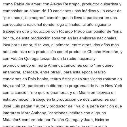
como Rabia de amar; con Alexay Restrepo, productor guitarrista y
compositor un álbum de 10 canciones unas inéditas y un cover de
“por unos ojitos negros” canción que la llevo a participar en una
convocatoria nacional donde llegó a finales; al año siguiente
trabajó en otra producción con Ricardo Prado compositor de “niña
bonita, de esta producción sonaron en las emisoras nacionales,
loca por tu amor, si te vas, el primero, entre otras, dos años más
adelante hizo una producción con el productor Chucho Merchán, y
con Fabián Quiroga lanzando en la radio nacional y
promocionando en norte América canciones como “me quiero
enamorar, acércate, entre otras”, para esta época realizó
conciertos en Palo bonito, teatro Astor plaza sus videos rotaron en
htv, canal 13, participó en diferentes programas de tv en New York
con la canción “me quiero enamorar, y en Miami en televisa en
esta promoción, trabajó en la producción de dos canciones con
José Luis pagan “ autor y productor de “ valió la pena canción que
interpreta Marc Anthony, “canciones inéditas con el grupo
Midasfor3 conformado por Fabián Quiroga y Juan, hicieron
canciones como “luna tu q lo puedes ver” que se lanzó en