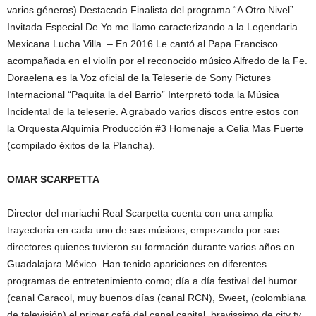
varios géneros) Destacada Finalista del programa “A Otro Nivel” –
Invitada Especial De Yo me llamo caracterizando a la Legendaria
Mexicana Lucha Villa. – En 2016 Le cantó al Papa Francisco
acompañada en el violín por el reconocido músico Alfredo de la Fe.
Doraelena es la Voz oficial de la Teleserie de Sony Pictures
Internacional “Paquita la del Barrio” Interpretó toda la Música
Incidental de la teleserie. A grabado varios discos entre estos con
la Orquesta Alquimia Producción #3 Homenaje a Celia Mas Fuerte
(compilado éxitos de la Plancha).
OMAR SCARPETTA
Director del mariachi Real Scarpetta cuenta con una amplia
trayectoria en cada uno de sus músicos, empezando por sus
directores quienes tuvieron su formación durante varios años en
Guadalajara México. Han tenido apariciones en diferentes
programas de entretenimiento como; día a día festival del humor
(canal Caracol, muy buenos días (canal RCN), Sweet, (colombiana
de televisión) el primer café del canal capital, bravissimo de city tv,