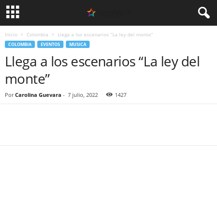
Inicio
Colombia
Llega a los escenarios “La ley del monte”
COLOMBIA
EVENTOS
MUSICA
Llega a los escenarios “La ley del
monte”
Por
Carolina Guevara
-
7 julio, 2022
1427