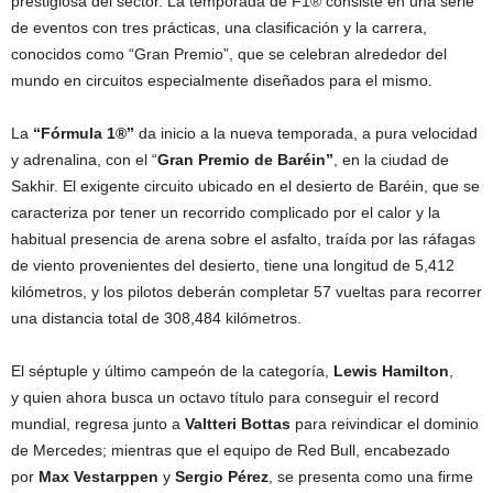
prestigiosa del sector. La temporada de F1® consiste en una serie
de eventos con tres prácticas, una clasificación y la carrera,
conocidos como “Gran Premio”, que se celebran alrededor del
mundo en circuitos especialmente diseñados para el mismo.
La
“Fórmula 1®”
da inicio a la nueva temporada, a pura velocidad
y adrenalina, con el “
Gran Premio de Baréin”
, en la ciudad de
Sakhir. El exigente circuito ubicado en el desierto de Baréin, que se
caracteriza por tener un recorrido complicado por el calor y la
habitual presencia de arena sobre el asfalto, traída por las ráfagas
de viento provenientes del desierto, tiene una longitud de 5,412
kilómetros, y los pilotos deberán completar 57 vueltas para recorrer
una distancia total de 308,484 kilómetros.
El séptuple y último campeón de la categoría,
Lewis Hamilton
,
y quien ahora busca un octavo título para conseguir el record
mundial, regresa junto a
Valtteri
Bottas
para reivindicar el dominio
de Mercedes; mientras que el equipo de Red Bull, encabezado
por
Max
Vestarppen
y
Sergio
Pérez
, se presenta como una firme