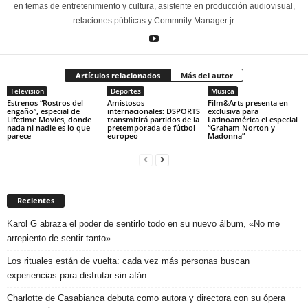
en temas de entretenimiento y cultura, asistente en producción audiovisual,
relaciones públicas y Commnity Manager jr.
Artículos relacionados
Más del autor
Television
Deportes
Musica
Estrenos “Rostros del
Amistosos
Film&Arts presenta en
engaño”, especial de
internacionales: DSPORTS
exclusiva para
Lifetime Movies, donde
transmitirá partidos de la
Latinoamérica el especial
nada ni nadie es lo que
pretemporada de fútbol
“Graham Norton y
parece
europeo
Madonna”
Recientes
Karol G abraza el poder de sentirlo todo en su nuevo álbum, «No me
arrepiento de sentir tanto»
Los rituales están de vuelta: cada vez más personas buscan
experiencias para disfrutar sin afán
Charlotte de Casabianca debuta como autora y directora con su ópera