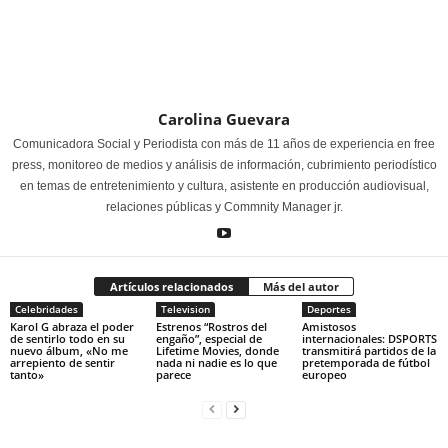
Carolina Guevara
Comunicadora Social y Periodista con más de 11 años de experiencia en free
press, monitoreo de medios y análisis de información, cubrimiento periodístico
en temas de entretenimiento y cultura, asistente en producción audiovisual,
relaciones públicas y Commnity Manager jr.
Artículos relacionados
Más del autor
Celebridades
Television
Deportes
Karol G abraza el poder
Estrenos “Rostros del
Amistosos
de sentirlo todo en su
engaño”, especial de
internacionales: DSPORTS
nuevo álbum, «No me
Lifetime Movies, donde
transmitirá partidos de la
arrepiento de sentir
nada ni nadie es lo que
pretemporada de fútbol
tanto»
parece
europeo