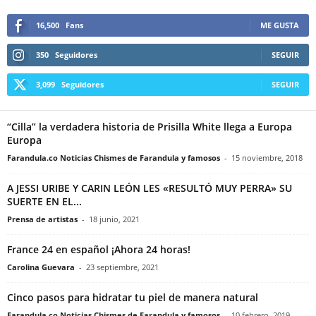
16,500
Fans
ME GUSTA
350
Seguidores
SEGUIR
3,099
Seguidores
SEGUIR
“Cilla” la verdadera historia de Prisilla White llega a Europa
Europa
Farandula.co Noticias Chismes de Farandula y famosos
-
15 noviembre, 2018
A JESSI URIBE Y CARIN LEÓN LES «RESULTÓ MUY PERRA» SU
SUERTE EN EL...
Prensa de artistas
-
18 junio, 2021
France 24 en español ¡Ahora 24 horas!
Carolina Guevara
-
23 septiembre, 2021
Cinco pasos para hidratar tu piel de manera natural
Farandula.co Noticias Chismes de Farandula y famosos
-
10 febrero, 2019