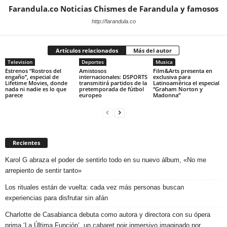
Farandula.co Noticias Chismes de Farandula y famosos
http://farandula.co
Artículos relacionados
Más del autor
Television
Deportes
Musica
Estrenos “Rostros del
Amistosos
Film&Arts presenta en
engaño”, especial de
internacionales: DSPORTS
exclusiva para
Lifetime Movies, donde
transmitirá partidos de la
Latinoamérica el especial
nada ni nadie es lo que
pretemporada de fútbol
“Graham Norton y
parece
europeo
Madonna”
Recientes
Karol G abraza el poder de sentirlo todo en su nuevo álbum, «No me
arrepiento de sentir tanto»
Los rituales están de vuelta: cada vez más personas buscan
experiencias para disfrutar sin afán
Charlotte de Casabianca debuta como autora y directora con su ópera
prima ‘La Última Función’, un cabaret noir inmersivo imaginado por