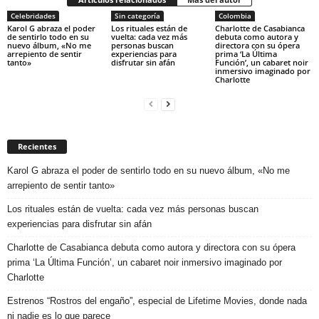
Celebridades
Sin categoría
Colombia
Karol G abraza el poder
Los rituales están de
Charlotte de Casabianca
de sentirlo todo en su
vuelta: cada vez más
debuta como autora y
nuevo álbum, «No me
personas buscan
directora con su ópera
arrepiento de sentir
experiencias para
prima ‘La Última
tanto»
disfrutar sin afán
Función’, un cabaret noir
inmersivo imaginado por
Charlotte
Recientes
Karol G abraza el poder de sentirlo todo en su nuevo álbum, «No me
arrepiento de sentir tanto»
Los rituales están de vuelta: cada vez más personas buscan
experiencias para disfrutar sin afán
Charlotte de Casabianca debuta como autora y directora con su ópera
prima ‘La Última Función’, un cabaret noir inmersivo imaginado por
Charlotte
Estrenos “Rostros del engaño”, especial de Lifetime Movies, donde nada
ni nadie es lo que parece