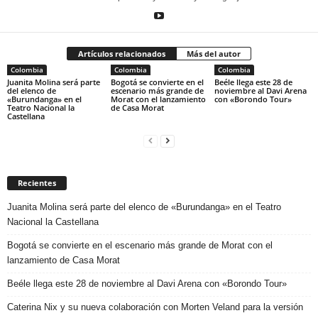
Artículos relacionados
Más del autor
Colombia
Colombia
Colombia
Juanita Molina será parte
Bogotá se convierte en el
Beéle llega este 28 de
del elenco de
escenario más grande de
noviembre al Davi Arena
«Burundanga» en el
Morat con el lanzamiento
con «Borondo Tour»
Teatro Nacional la
de Casa Morat
Castellana
Recientes
Juanita Molina será parte del elenco de «Burundanga» en el Teatro
Nacional la Castellana
Bogotá se convierte en el escenario más grande de Morat con el
lanzamiento de Casa Morat
Beéle llega este 28 de noviembre al Davi Arena con «Borondo Tour»
Caterina Nix y su nueva colaboración con Morten Veland para la versión