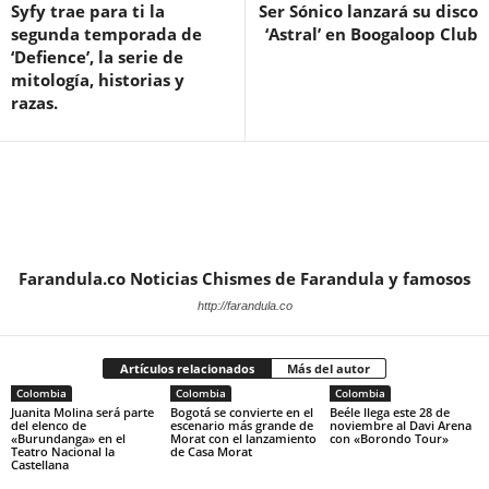
Syfy trae para ti la
Ser Sónico lanzará su disco
segunda temporada de
‘Astral’ en Boogaloop Club
‘Defience’, la serie de
mitología, historias y
razas.
Farandula.co Noticias Chismes de Farandula y famosos
http://farandula.co
Artículos relacionados
Más del autor
Colombia
Colombia
Colombia
Juanita Molina será parte
Bogotá se convierte en el
Beéle llega este 28 de
del elenco de
escenario más grande de
noviembre al Davi Arena
«Burundanga» en el
Morat con el lanzamiento
con «Borondo Tour»
Teatro Nacional la
de Casa Morat
Castellana