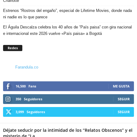
Charlotte
Estrenos “Rostros del engaño”, especial de Lifetime Movies, donde nada
ni nadie es lo que parece
El Águila Descalza celebra los 40 años de “País paisa” con gira nacional
e internacional este 2026 vuelve «País paisa» a Bogotá
Redes
Farandula.co
16,500
Fans
ME GUSTA
350
Seguidores
SEGUIR
3,099
Seguidores
SEGUIR
Déjate seducir por la intimidad de los “Relatos Obscenos” y el
misterio de “La...