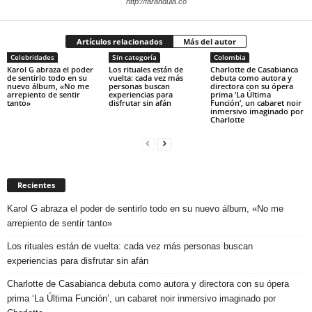
http://farandula.co
Artículos relacionados
Más del autor
Celebridades
Sin categoría
Colombia
Karol G abraza el poder
Los rituales están de
Charlotte de Casabianca
de sentirlo todo en su
vuelta: cada vez más
debuta como autora y
nuevo álbum, «No me
personas buscan
directora con su ópera
arrepiento de sentir
experiencias para
prima ‘La Última
tanto»
disfrutar sin afán
Función’, un cabaret noir
inmersivo imaginado por
Charlotte
Recientes
Karol G abraza el poder de sentirlo todo en su nuevo álbum, «No me
arrepiento de sentir tanto»
Los rituales están de vuelta: cada vez más personas buscan
experiencias para disfrutar sin afán
Charlotte de Casabianca debuta como autora y directora con su ópera
prima ‘La Última Función’, un cabaret noir inmersivo imaginado por