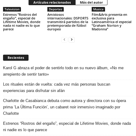
Artículos relacionados
Más del autor
Television
Deportes
Musica
Estrenos “Rostros del
Amistosos
Film&Arts presenta en
engaño”, especial de
internacionales: DSPORTS
exclusiva para
Lifetime Movies, donde
transmitirá partidos de la
Latinoamérica el especial
nada ni nadie es lo que
pretemporada de fútbol
“Graham Norton y
parece
europeo
Madonna”
Recientes
Karol G abraza el poder de sentirlo todo en su nuevo álbum, «No me
arrepiento de sentir tanto»
Los rituales están de vuelta: cada vez más personas buscan
experiencias para disfrutar sin afán
Charlotte de Casabianca debuta como autora y directora con su ópera
prima ‘La Última Función’, un cabaret noir inmersivo imaginado por
Charlotte
Estrenos “Rostros del engaño”, especial de Lifetime Movies, donde nada
ni nadie es lo que parece