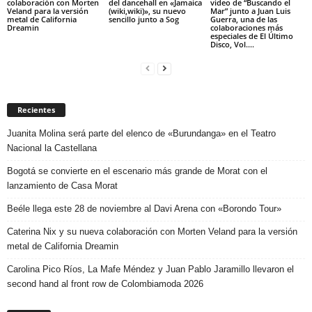
colaboración con Morten
del dancehall en «Jamaica
video de “Buscando el
Veland para la versión
(wiki,wiki)», su nuevo
Mar” junto a Juan Luis
metal de California
sencillo junto a Sog
Guerra, una de las
Dreamin
colaboraciones más
especiales de El Último
Disco, Vol....
Recientes
Juanita Molina será parte del elenco de «Burundanga» en el Teatro
Nacional la Castellana
Bogotá se convierte en el escenario más grande de Morat con el
lanzamiento de Casa Morat
Beéle llega este 28 de noviembre al Davi Arena con «Borondo Tour»
Caterina Nix y su nueva colaboración con Morten Veland para la versión
metal de California Dreamin
Carolina Pico Ríos, La Mafe Méndez y Juan Pablo Jaramillo llevaron el
second hand al front row de Colombiamoda 2026