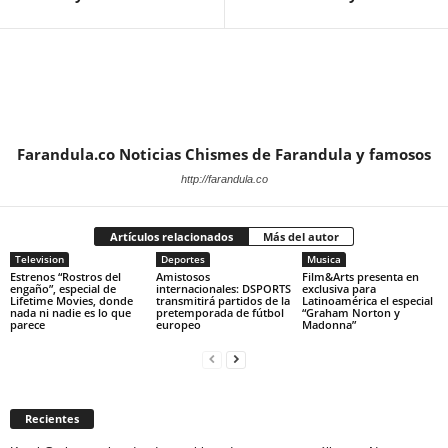
Farandula.co Noticias Chismes de Farandula y famosos
http://farandula.co
Artículos relacionados
Más del autor
Television
Deportes
Musica
Estrenos “Rostros del
Amistosos
Film&Arts presenta en
engaño”, especial de
internacionales: DSPORTS
exclusiva para
Lifetime Movies, donde
transmitirá partidos de la
Latinoamérica el especial
nada ni nadie es lo que
pretemporada de fútbol
“Graham Norton y
parece
europeo
Madonna”
Recientes