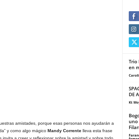
Trio
en 
Carol
SPAC
DE A
Kt Mo
Bogo
uno 
 nuestras amistades, porque esas personas nos ayudarán a
Fila
vida” y como algo mágico
Mandy Corrente
lleva esta frase
Faran
invita a creer y reflexionar sobre la amistad y sobre todo
famos