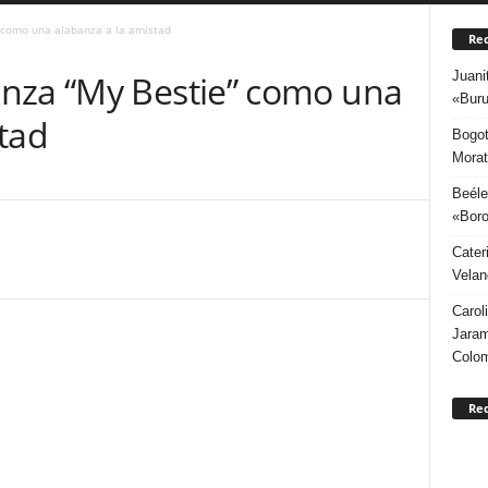
 como una alabanza a la amistad
Rec
Juani
nza “My Bestie” como una
«Buru
tad
Bogot
Morat
Beéle
«Boro
Cater
Velan
Carol
Jaram
Colo
Re