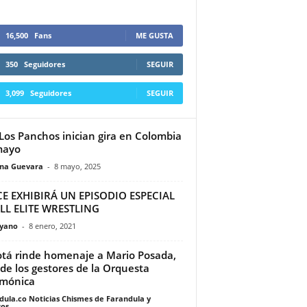
16,500
Fans
ME GUSTA
350
Seguidores
SEGUIR
3,099
Seguidores
SEGUIR
 Los Panchos inician gira en Colombia
mayo
ina Guevara
-
8 mayo, 2025
E EXHIBIRÁ UN EPISODIO ESPECIAL
LL ELITE WRESTLING
yano
-
8 enero, 2021
tá rinde homenaje a Mario Posada,
de los gestores de la Orquesta
rmónica
dula.co Noticias Chismes de Farandula y
os
-