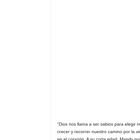
F
a
m
o
s
o
s
“Dios nos llama a ser sabios para elegir
crecer y recorrer nuestro camino por la 
en el corazón. A su corta edad, Mandy nos 