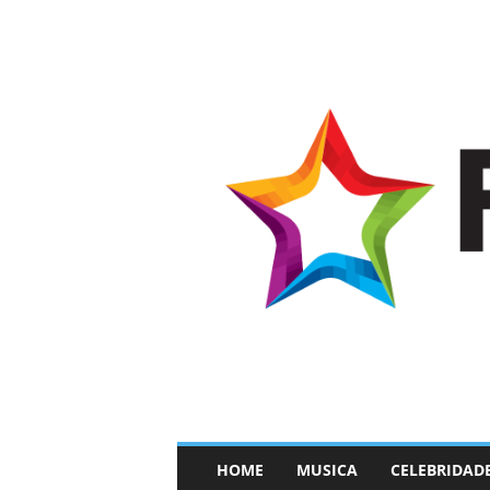
–
HOME
MUSICA
CELEBRIDAD
F