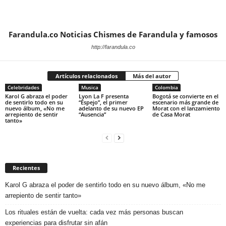
Farandula.co Noticias Chismes de Farandula y famosos
http://farandula.co
Artículos relacionados
Más del autor
Celebridades
Musica
Colombia
Karol G abraza el poder
Lyon La F presenta
Bogotá se convierte en el
de sentirlo todo en su
“Espejo”, el primer
escenario más grande de
nuevo álbum, «No me
adelanto de su nuevo EP
Morat con el lanzamiento
arrepiento de sentir
“Ausencia”
de Casa Morat
tanto»
Recientes
Karol G abraza el poder de sentirlo todo en su nuevo álbum, «No me
arrepiento de sentir tanto»
Los rituales están de vuelta: cada vez más personas buscan
experiencias para disfrutar sin afán