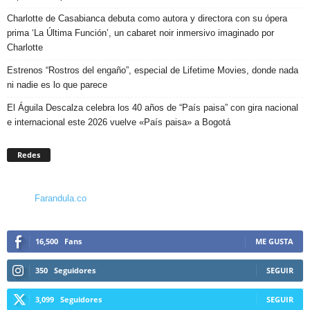
Charlotte de Casabianca debuta como autora y directora con su ópera
prima ‘La Última Función’, un cabaret noir inmersivo imaginado por
Charlotte
Estrenos “Rostros del engaño”, especial de Lifetime Movies, donde nada
ni nadie es lo que parece
El Águila Descalza celebra los 40 años de “País paisa” con gira nacional
e internacional este 2026 vuelve «País paisa» a Bogotá
Redes
Farandula.co
16,500
Fans
ME GUSTA
350
Seguidores
SEGUIR
3,099
Seguidores
SEGUIR