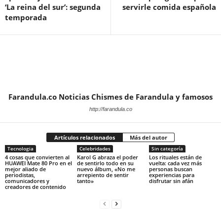
‘La reina del sur’: segunda
servirle comida española
temporada
Farandula.co Noticias Chismes de Farandula y famosos
http://farandula.co
Artículos relacionados
Más del autor
Tecnologia
Celebridades
Sin categoría
4 cosas que convierten al
Karol G abraza el poder
Los rituales están de
HUAWEI Mate 80 Pro en el
de sentirlo todo en su
vuelta: cada vez más
mejor aliado de
nuevo álbum, «No me
personas buscan
periodistas,
arrepiento de sentir
experiencias para
comunicadores y
tanto»
disfrutar sin afán
creadores de contenido