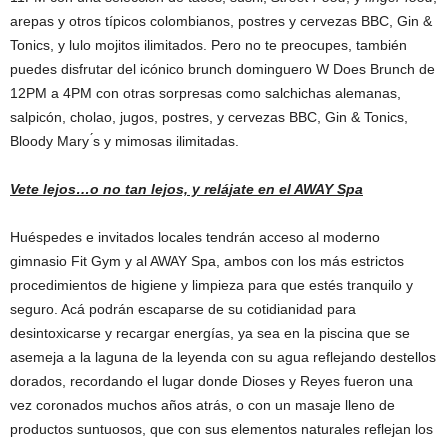
arepas y otros típicos colombianos, postres y cervezas BBC, Gin &
Tonics, y lulo mojitos ilimitados. Pero no te preocupes, también
puedes disfrutar del icónico brunch dominguero W Does Brunch de
12PM a 4PM con otras sorpresas como salchichas alemanas,
salpicón, cholao, jugos, postres, y cervezas BBC, Gin & Tonics,
Bloody Mary ́s y mimosas ilimitadas.
Vete lejos…o no tan lejos, y relájate en el AWAY Spa
Huéspedes e invitados locales tendrán acceso al moderno
gimnasio Fit Gym y al AWAY Spa, ambos con los más estrictos
procedimientos de higiene y limpieza para que estés tranquilo y
seguro. Acá podrán escaparse de su cotidianidad para
desintoxicarse y recargar energías, ya sea en la piscina que se
asemeja a la laguna de la leyenda con su agua reflejando destellos
dorados, recordando el lugar donde Dioses y Reyes fueron una
vez coronados muchos años atrás, o con un masaje lleno de
productos suntuosos, que con sus elementos naturales reflejan los