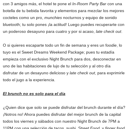
con 3 amigos más, el hotel te pone el
In-Room Party Bar
con una
botella de tu bebida favorita y elementos para mezclar los mejores
cocteles como un pro,
munchies
nocturnos y equipo de sonido
bluetooth; tu solo pones ¡la actitud! Luego puedes recuperarte con
un poderoso desayuno para cuatro y por si acaso,
late check out
.
O si quieres escaparte todo un fin de semana y eres un f
oodie
, lo
tuyo es el Sweet Dreams Weekend Package; pues tu estadía
empieza con el exclusivo Night Brunch para dos, desconectar en
uno de las habitaciones de lujo de tu selección y al otro día
disfrutar de un desayuno delicioso y
late check out
, para exprimirle
todo el jugo a la experiencia.
El brunch no es solo para el día
¿Quien dice que solo se puede disfrutar del brunch durante el día?
¡Notros no! Ahora puedes disfrutar del mejor brunch de la capital
todos los viernes y sábados con nuestro Night Brunch de 7PM a
11PM con una selección de tacos, sushi,
Street Food
, y
finger food
,