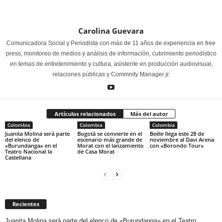
Carolina Guevara
Comunicadora Social y Periodista con más de 11 años de experiencia en free
press, monitoreo de medios y análisis de información, cubrimiento periodístico
en temas de entretenimiento y cultura, asistente en producción audiovisual,
relaciones públicas y Commnity Manager jr.
Artículos relacionados
Más del autor
Colombia
Colombia
Colombia
Juanita Molina será parte
Bogotá se convierte en el
Beéle llega este 28 de
del elenco de
escenario más grande de
noviembre al Davi Arena
«Burundanga» en el
Morat con el lanzamiento
con «Borondo Tour»
Teatro Nacional la
de Casa Morat
Castellana
Recientes
Juanita Molina será parte del elenco de «Burundanga» en el Teatro