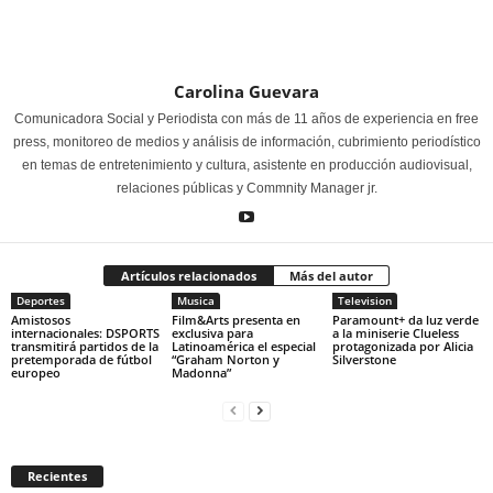
Carolina Guevara
Comunicadora Social y Periodista con más de 11 años de experiencia en free
press, monitoreo de medios y análisis de información, cubrimiento periodístico
en temas de entretenimiento y cultura, asistente en producción audiovisual,
relaciones públicas y Commnity Manager jr.
Artículos relacionados
Más del autor
Deportes
Musica
Television
Amistosos
Film&Arts presenta en
Paramount+ da luz verde
internacionales: DSPORTS
exclusiva para
a la miniserie Clueless
transmitirá partidos de la
Latinoamérica el especial
protagonizada por Alicia
pretemporada de fútbol
“Graham Norton y
Silverstone
europeo
Madonna”
Recientes