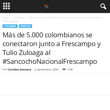
Inicio
Colombia
Más de 5.000 colombianos se conectaron junto a Frescampo y
Tulio Zuloaga...
COLOMBIA
EVENTOS
Más de 5.000 colombianos se
conectaron junto a Frescampo y
Tulio Zuloaga al
#SancochoNacionalFrescampo
Por
Carolina Guevara
-
2 septiembre, 2020
1190