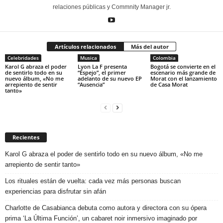
relaciones públicas y Commnity Manager jr.
Artículos relacionados
Más del autor
Celebridades
Musica
Colombia
Karol G abraza el poder
Lyon La F presenta
Bogotá se convierte en el
de sentirlo todo en su
“Espejo”, el primer
escenario más grande de
nuevo álbum, «No me
adelanto de su nuevo EP
Morat con el lanzamiento
arrepiento de sentir
“Ausencia”
de Casa Morat
tanto»
Recientes
Karol G abraza el poder de sentirlo todo en su nuevo álbum, «No me
arrepiento de sentir tanto»
Los rituales están de vuelta: cada vez más personas buscan
experiencias para disfrutar sin afán
Charlotte de Casabianca debuta como autora y directora con su ópera
prima ‘La Última Función’, un cabaret noir inmersivo imaginado por