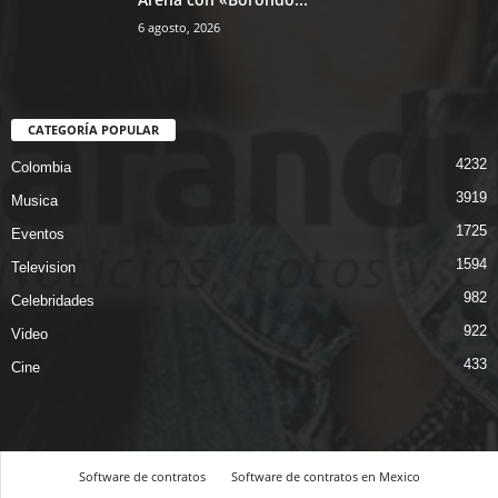
6 agosto, 2026
CATEGORÍA POPULAR
4232
Colombia
3919
Musica
1725
Eventos
1594
Television
982
Celebridades
922
Video
433
Cine
Software de contratos
Software de contratos en Mexico