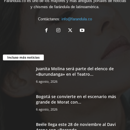
Farandula.co es uno de los mayores y más antiguos portales de noticias
y chismes de farándula de latinoamérica.
Contáctanos:
info@farandula.co
Incluso más noticias
Juanita Molina será parte del elenco de
«Burundanga» en el Teatro...
6 agosto, 2026
Bogotá se convierte en el escenario más
grande de Morat con...
6 agosto, 2026
Beéle llega este 28 de noviembre al Davi
Arena con «Borondo...