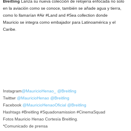
Breitling
Lanza su nueva colección de relojería enfocada no solo
en la aviación como se conoce, también se añade agua y tierra,
como lo llamarían #Air #Land and #Sea collection donde
Mauricio se integra como embajador para Latinoamérica y el
Caribe.
Instagram
@MauricioHenao_
@Breitling
Twittwr
@MauricioHenao
@Breitling
Facebook
@MauricioHenaoOficial
@Breitling
Hashtags #Breitling #Squadonamission #CinemaSquad
Fotos Mauricio Henao Cortesía Breitling.
*Comunicado de prensa