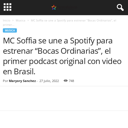
Inicio
Musica
MC Soffia se une a Spotify para estrenar “Bocas Ordinarias”, el
primer...
MUSICA
MC Soffia se une a Spotify para
estrenar “Bocas Ordinarias”, el
primer podcast original con video
en Brasil.
Por
Maryory Sanchez
-
27 julio, 2022
748