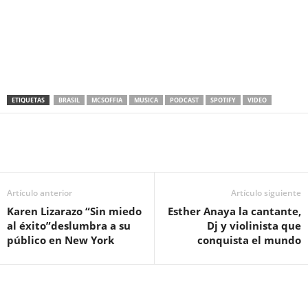
ETIQUETAS
BRASIL
MCSOFFIA
MUSICA
PODCAST
SPOTIFY
VIDEO
Artículo anterior
Artículo siguiente
Karen Lizarazo “Sin miedo
Esther Anaya la cantante,
al éxito”
deslumbra a su
Dj y violinista que
público en New York
conquista el mundo