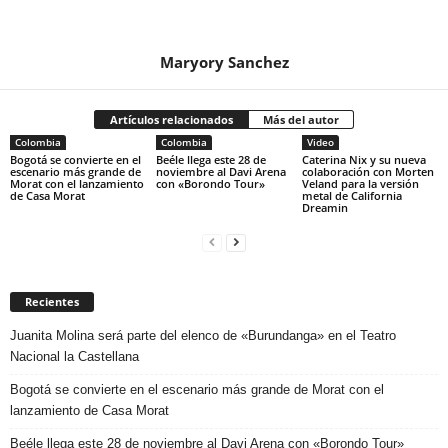
Maryory Sanchez
Artículos relacionados
Más del autor
Colombia
Colombia
Video
Bogotá se convierte en el
Beéle llega este 28 de
Caterina Nix y su nueva
escenario más grande de
noviembre al Davi Arena
colaboración con Morten
Morat con el lanzamiento
con «Borondo Tour»
Veland para la versión
de Casa Morat
metal de California
Dreamin
Recientes
Juanita Molina será parte del elenco de «Burundanga» en el Teatro
Nacional la Castellana
Bogotá se convierte en el escenario más grande de Morat con el
lanzamiento de Casa Morat
Beéle llega este 28 de noviembre al Davi Arena con «Borondo Tour»