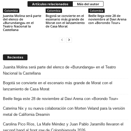
Artículos relacionados
Más del autor
Colombia
Colombia
Colombia
Juanita Molina será parte
Bogotá se convierte en el
Beéle llega este 28 de
del elenco de
escenario más grande de
noviembre al Davi Arena
«Burundanga» en el
Morat con el lanzamiento
con «Borondo Tour»
Teatro Nacional la
de Casa Morat
Castellana
Recientes
Juanita Molina será parte del elenco de «Burundanga» en el Teatro
Nacional la Castellana
Bogotá se convierte en el escenario más grande de Morat con el
lanzamiento de Casa Morat
Beéle llega este 28 de noviembre al Davi Arena con «Borondo Tour»
Caterina Nix y su nueva colaboración con Morten Veland para la versión
metal de California Dreamin
Carolina Pico Ríos, La Mafe Méndez y Juan Pablo Jaramillo llevaron el
second hand al front row de Colombiamoda 2026