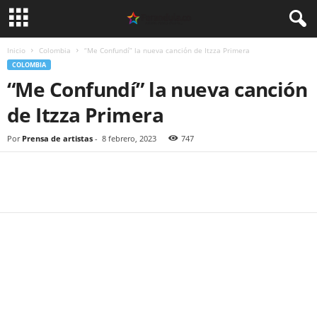
Inicio
Colombia
“Me Confundí” la nueva canción de Itzza Primera
COLOMBIA
“Me Confundí” la nueva canción
de Itzza Primera
Por
Prensa de artistas
-
8 febrero, 2023
747