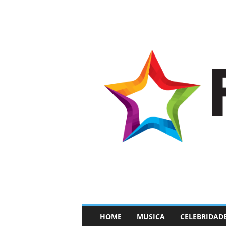
–
HOME
MUSICA
CELEBRIDAD
F