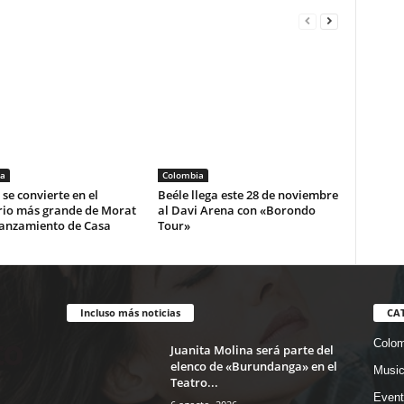
a
Colombia
se convierte en el
Beéle llega este 28 de noviembre
rio más grande de Morat
al Davi Arena con «Borondo
lanzamiento de Casa
Tour»
Incluso más noticias
CA
Colom
Juanita Molina será parte del
elenco de «Burundanga» en el
Musi
Teatro...
Event