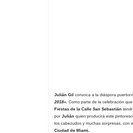
F
a
m
o
s
o
s
Julián Gil
convoca a la diáspora puertorr
2018».
Como parte de la celebración que 
Fiestas de la Calle San Sebastián
tendrá
por
Julián
quien producirá este pintoresc
los cabezudos y muchas sorpresas, con e
Ciudad de Miami.