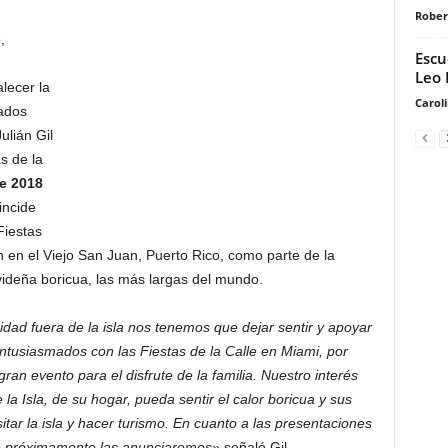
Rober
,
Escu
Leo 
alecer la
Carol
ados
ulián Gil
s de la
de 2018
incide
Fiestas
 en el Viejo San Juan, Puerto Rico, como parte de la
videña boricua, las más largas del mundo.
d fuera de la isla nos tenemos que dejar sentir y apoyar
ntusiasmados con las Fiestas de la Calle en Miami, por
an evento para el disfrute de la familia. Nuestro interés
la Isla, de su hogar, pueda sentir el calor boricua y sus
isitar la isla y hacer turismo. En cuanto a las presentaciones
ue próximamente las anunciaremos»
señaló Gil.