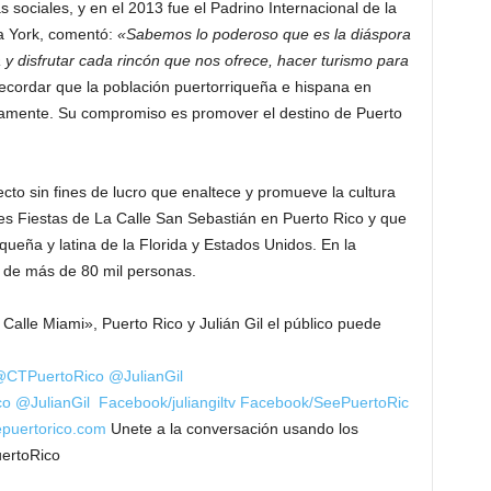
 sociales, y en el 2013 fue el Padrino Internacional de la
a York, comentó:
«Sabemos lo poderoso que es la diáspora
a y disfrutar cada rincón que nos ofrece, hacer turismo para
l recordar que la población puertorriqueña e hispana en
amente. Su compromiso es promover el destino de Puerto
ecto sin fines de lucro que enaltece y promueve la cultura
les Fiestas de La Calle San Sebastián en Puerto Rico y que
queña y latina de la Florida y Estados Unidos. En la
 de más de 80 mil personas.
Calle Miami», Puerto Rico y Julián Gil el público puede
CTPuertoRico
@JulianGil
co
@JulianGil
Facebook/juliangiltv
Facebook/SeePuertoRic
puertorico.com
Unete a la conversación usando los
ertoRico