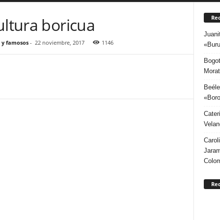
Rec
ultura boricua
Juani
 y famosos
-
22 noviembre, 2017
1146
«Buru
Bogot
Morat
Beéle
«Boro
Cater
Velan
Carol
Jaram
Colo
Re