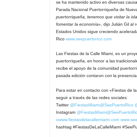
se ha mantenido activo en diversas causas
Parada Nacional Puertorriqueña de Nuev
puertorriqueña, tenemos que visitar la isl
fomentar la economía»
, dijo Julián Gil a
Estados Unidos sigue creciendo acelerad
Rico
www.seepuertorico.com
Las Fiestas de la Calle Miami, es un proy
puertorriqueña, en honor a las tradiciona
recibe el apoyo de la comunidad puertorri
pasada edición contaron con la presencia
Para estar en contacto con «Fiestas de la 
seguir a través de las redes sociales:
Twitter
@FiestasMiami
@SeePuertoRico
@
Instagram
@FiestasMiami
@SeePuertoRi
o
www.fiestasdelacallemiami.com
www.see
hashtag #FiestasDeLaCalleMiami #SeePu