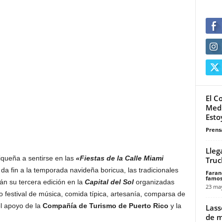
El C
Medi
Estoy
Prensa
Lleg
iqueña a sentirse en las
«Fiestas de la Calle Miami
Truc
da fin a la temporada navideña boricua, las tradicionales
Faran
famos
n su tercera edición en la
Capital del Sol
organizadas
23 ma
o festival de música, comida típica, artesanía, comparsa de
l apoyo de la
Compañía de Turismo de Puerto Rico
y la
Lass
de 