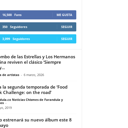
16,500
Fans
ME GUSTA
350
Seguidores
SEGUIR
3,099
Seguidores
SEGUIR
ombo de las Estrellas y Los Hermanos
na reviven el clásico ‘Siempre
...
 de artistas
-
6 marzo, 2026
a la segunda temporada de ‘Food
k Challenge: on the road’
dula.co Noticias Chismes de Farandula y
os
-
yo, 2019
o estrenará su nuevo álbum este 8
mayo