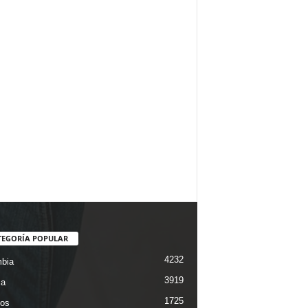
TEGORÍA POPULAR
4232
bia
3919
ca
1725
os