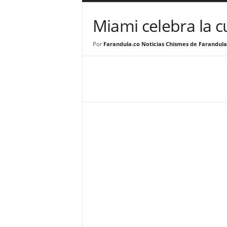
a
r
Miami celebra la c
a
n
Por
Farandula.co Noticias Chismes de Farandula
d
u
l
a
.
C
O
N
o
t
i
c
i
a
s
d
e