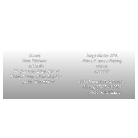
Jorge Martin SPA
Divers
Prima Pramac Racing
Tires Michelin
Ducati
Michelin
MotoGP
GP Australia 2024 (Circuit
Phillip Island) 18-20.10.2024
GP Thailand 2024 (Circuit
photo: MICHELIN
Chang) 25-27.10.2024
photo: MICHELIN