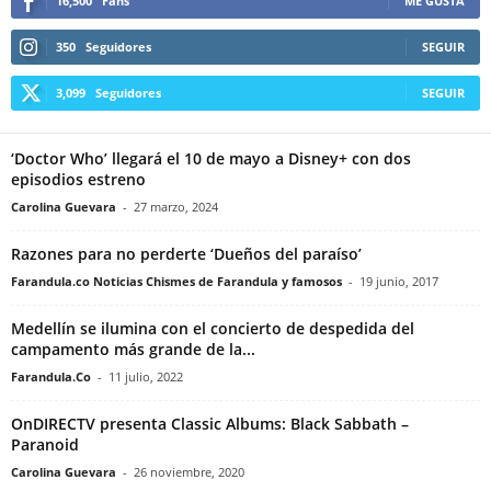
16,500
Fans
ME GUSTA
350
Seguidores
SEGUIR
3,099
Seguidores
SEGUIR
‘Doctor Who’ llegará el 10 de mayo a Disney+ con dos
episodios estreno
Carolina Guevara
-
27 marzo, 2024
Razones para no perderte ‘Dueños del paraíso’
Farandula.co Noticias Chismes de Farandula y famosos
-
19 junio, 2017
Medellín se ilumina con el concierto de despedida del
campamento más grande de la...
Farandula.Co
-
11 julio, 2022
OnDIRECTV presenta Classic Albums: Black Sabbath –
Paranoid
Carolina Guevara
-
26 noviembre, 2020