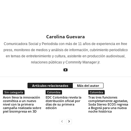
Carolina Guevara
Comunicadora Social y Periodista con más de 11 años de experiencia en free
press, monitoreo de medios y análisis de información, cubrimiento periodístico
en temas de entretenimiento y cultura, asistente en producción audiovisual,
relaciones públicas y Commnity Manager jr.
Artículos relacionados
Más del autor
Sin categoría
Colombia
Colombia
Avon lleva la innovación
EDC Colombia revela la
Tras tres funciones
cosmética a un nuevo
distribución oficial por
completamente agotadas,
nivel con la primera
días de su primera
Soda Stereo ECOS regresa
campaña realizada sobre
edición
a Bogotá para una nueva
piel bioimpresa en 3D
noche histórica