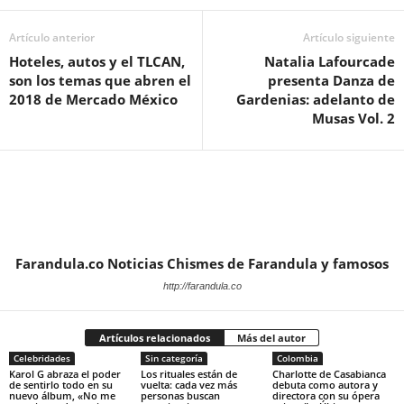
Artículo anterior
Artículo siguiente
Hoteles, autos y el TLCAN,
Natalia Lafourcade
son los temas que abren el
presenta Danza de
2018 de Mercado México
Gardenias: adelanto de
Musas Vol. 2
Farandula.co Noticias Chismes de Farandula y famosos
http://farandula.co
Artículos relacionados
Más del autor
Celebridades
Sin categoría
Colombia
Karol G abraza el poder
Los rituales están de
Charlotte de Casabianca
de sentirlo todo en su
vuelta: cada vez más
debuta como autora y
nuevo álbum, «No me
personas buscan
directora con su ópera