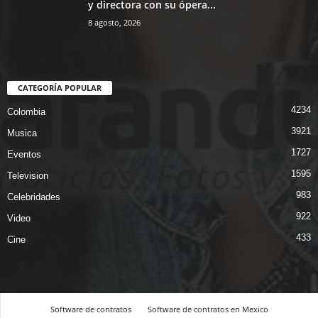
y directora con su ópera...
8 agosto, 2026
CATEGORÍA POPULAR
4234
Colombia
3921
Musica
1727
Eventos
1595
Television
983
Celebridades
922
Video
433
Cine
Software de contratos
Software de contratos en Mexico