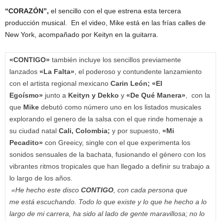
“CORAZÓN”,
el sencillo con el que estrena esta tercera
producción musical. En el video, Mike está en las frías calles de
New York, acompañado por Keityn en la guitarra.
«CONTIGO»
también incluye los sencillos previamente
lanzados
«La Falta»
, el poderoso y contundente lanzamiento
con el artista regional mexicano
Carin León;
«El
Egoísmo»
junto a
Keityn y Dekko
y
«De Qué Manera»
, con la
que
Mike
debutó como número uno en los listados musicales
explorando el genero de la salsa con el que rinde homenaje a
su ciudad natal
Cali, Colombia;
y por supuesto,
«Mi
Pecadito»
con Greeicy, single con el que experimenta los
sonidos sensuales de la bachata, fusionando el género con los
vibrantes ritmos tropicales que han llegado a definir su trabajo a
lo largo de los años.
«He hecho este disco
CONTIGO
, con cada persona que
me está escuchando. Todo lo que existe y lo que he hecho a lo
largo de mi carrera, ha sido al lado de gente maravillosa; no lo