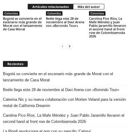
Artículos relacionados
Más del autor
Colombia
Colombia
Colombia
Bogotá se convierte en el
Beéle llega este 28 de
Carolina Pico Ríos, La
escenario más grande de
noviembre al Davi Arena
Mafe Méndez y Juan
Morat con el lanzamiento
con «Borondo Tour»
Pablo Jaramillo llevaron
de Casa Morat
el second hand al front
row de Colombiamoda
2026
Recientes
Bogotá se convierte en el escenario más grande de Morat con el
lanzamiento de Casa Morat
Beéle llega este 28 de noviembre al Davi Arena con «Borondo Tour»
Caterina Nix y su nueva colaboración con Morten Veland para la versión
metal de California Dreamin
Carolina Pico Ríos, La Mafe Méndez y Juan Pablo Jaramillo llevaron el
second hand al front row de Colombiamoda 2026
La Ripoll revoluciona el pop con su sencillo ‘Celosa’