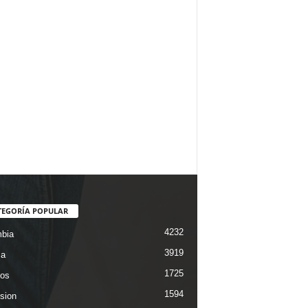
TEGORÍA POPULAR
4232
bia
3919
ca
1725
os
1594
ision