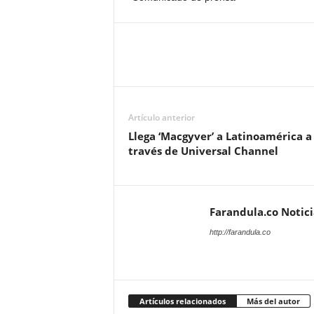
Artículo anterior
Llega ‘Macgyver’ a Latinoamérica a
través de Universal Channel
Farandula.co Notic
http://farandula.co
Artículos relacionados
Más del autor