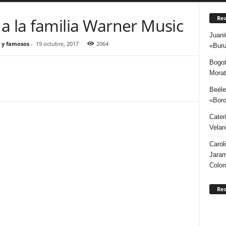
Rec
a la familia Warner Music
Juani
 y famosos
-
19 octubre, 2017
2064
«Buru
Bogot
Morat
Beéle
«Boro
Cater
Velan
Carol
Jaram
Colo
Re