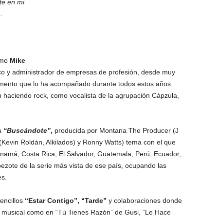
te en mi
.
omo
Mike
ico y administrador de empresas de profesión, desde muy
rumento que lo ha acompañado durante todos estos años.
n haciendo rock, como vocalista de la agrupación Cápzula,
a
“Buscándote”
,
producida por Montana The Producer (J
 (Kevin Roldán, Alkilados) y Ronny Watts) tema con el que
anamá, Costa Rica, El Salvador, Guatemala, Perú, Ecuador,
ezote de la serie más vista de ese país, ocupando las
es.
encillos
“Estar Contigo”, “Tarde”
y colaboraciones donde
ilo musical como en “Tú Tienes Razón” de Gusi, “Le Hace