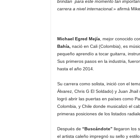
brindan para este momento tan importan
carrera a nivel internacional
.» afirmá Mike
Michael Egred Mejía
, mejor conocido c
Bahía,
nació en Cali (Colombia), es mús
pequeño aprendío a tocar guitarra, inst
Sus primeros pasos en la industria, fuero
hasta el año 2014.
Su carrera como solista, inició con el tem
Álvarez, Chris G El Soldado) y Juan Jhail
logró abrir las puertas en países como P
Colombia, y Chile donde musicalizó el cab
primeras posiciones de los listados radial
Después de
“Buscándote”
llegaron los s
el artista caleño impregnó su sello y est