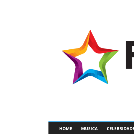
–
HOME
MUSICA
CELEBRIDAD
F