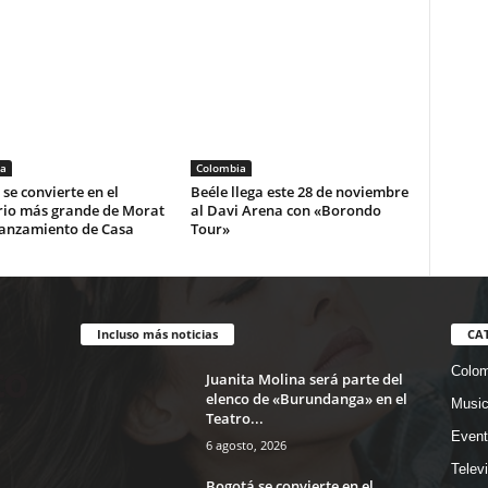
a
Colombia
se convierte en el
Beéle llega este 28 de noviembre
rio más grande de Morat
al Davi Arena con «Borondo
lanzamiento de Casa
Tour»
Incluso más noticias
CA
Colom
Juanita Molina será parte del
elenco de «Burundanga» en el
Musi
Teatro...
Event
6 agosto, 2026
Telev
Bogotá se convierte en el