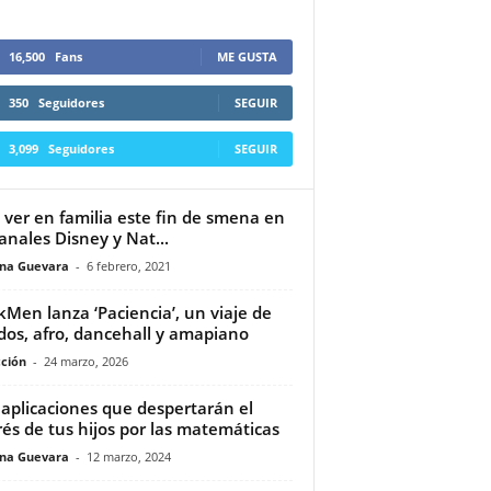
16,500
Fans
ME GUSTA
350
Seguidores
SEGUIR
3,099
Seguidores
SEGUIR
 ver en familia este fin de smena en
canales Disney y Nat...
ina Guevara
-
6 febrero, 2021
kMen lanza ‘Paciencia’, un viaje de
dos, afro, dancehall y amapiano
ción
-
24 marzo, 2026
 aplicaciones que despertarán el
rés de tus hijos por las matemáticas
ina Guevara
-
12 marzo, 2024