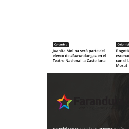
Colombia
Colombi
Juanita Molina será parte del
Bogotá 
elenco de «Burundanga» en el
escena
Teatro Nacional la Castellana
con el 
Morat
Farandula.co es uno de los mayores y más