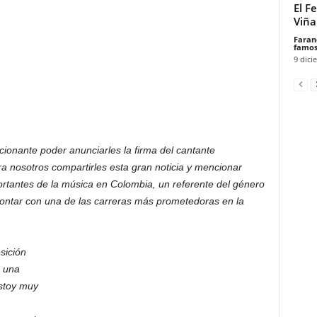
El F
Viña
Faran
famos
9 dici
ionante poder anunciarles la firma del cantante
ara nosotros compartirles esta gran noticia y mencionar
ortantes de la música en Colombia, un referente del género
ontar con una de las carreras más prometedoras en la
sición
s una
estoy muy