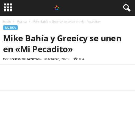
Inicio
Musica
Mike Bahía y Greeicy se unen en «Mi Pecadito»
MUSICA
Mike Bahía y Greeicy se unen
en «Mi Pecadito»
Por
Prensa de artistas
-
28 febrero, 2023
854