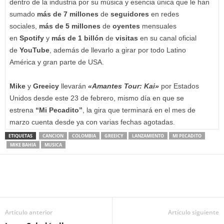
dentro de la industria por su música y esencia única que le han
sumado
más de
7 millones
de
seguidores
en redes
sociales,
más de 5 millones
de
oyentes
mensuales
en
Spotify
y
más de 1 billón
de
visitas
en su canal oficial
de
YouTube
, además de llevarlo a girar por todo Latino
América y gran parte de USA.
Mike
y
Greeicy
llevarán
«Amantes Tour: Kai»
por Estados
Unidos desde este 23 de febrero, mismo día en que se
estrena
“Mi Pecadito”
, la gira que terminará en el mes de
marzo cuenta desde ya con varias fechas agotadas.
ETIQUETAS
CANCION
COLOMBIA
GREEICY
LANZAMIENTO
MI PECADITO
MIKE BAHIA
MUSICA
Artículo anterior
Artículo siguiente