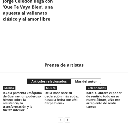
Jorge Celedón llega con
‘Que Te Vaya Bien’, una
apuesta al vallenato
clásico y al amor libre
Prensa de artistas
Artículos relacionados
Más del autor
Musica
Musica
Celebridades
R.Cela presenta «Máquina
De la Rose hace su
Karol G abraza el poder
de Guerra», un poderoso
declaración más audaz
de sentirlo todo en su
himno sobre la
hasta la fecha con «Mi
nuevo álbum, «No me
resistencia, la
Carpe Diem»
arrepiento de sentir
transformación y la
tanto»
fuerza interior