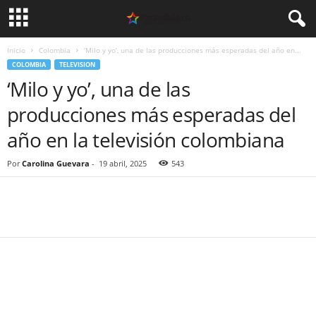
Inicio
Colombia
‘Milo y yo’, una de las producciones más esperadas del año en...
COLOMBIA
TELEVISION
‘Milo y yo’, una de las
producciones más esperadas del
año en la televisión colombiana
Por
Carolina Guevara
-
19 abril, 2025
543