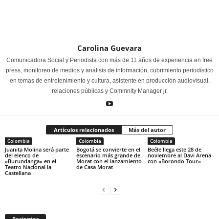
Carolina Guevara
Comunicadora Social y Periodista con más de 11 años de experiencia en free
press, monitoreo de medios y análisis de información, cubrimiento periodístico
en temas de entretenimiento y cultura, asistente en producción audiovisual,
relaciones públicas y Commnity Manager jr.
Artículos relacionados
Más del autor
Colombia
Colombia
Colombia
Juanita Molina será parte
Bogotá se convierte en el
Beéle llega este 28 de
del elenco de
escenario más grande de
noviembre al Davi Arena
«Burundanga» en el
Morat con el lanzamiento
con «Borondo Tour»
Teatro Nacional la
de Casa Morat
Castellana
Recientes