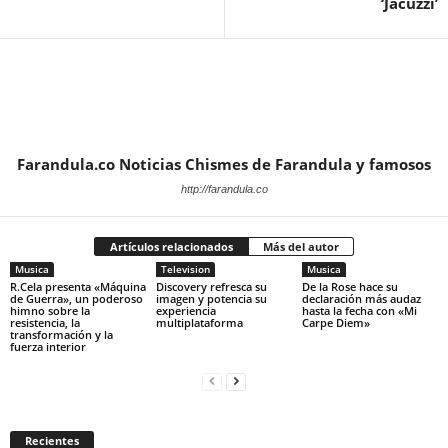
‘Jacuzzi’
Farandula.co Noticias Chismes de Farandula y famosos
http://farandula.co
Artículos relacionados
Más del autor
Musica
Television
Musica
R.Cela presenta «Máquina
Discovery refresca su
De la Rose hace su
de Guerra», un poderoso
imagen y potencia su
declaración más audaz
himno sobre la
experiencia
hasta la fecha con «Mi
resistencia, la
multiplataforma
Carpe Diem»
transformación y la
fuerza interior
Recientes