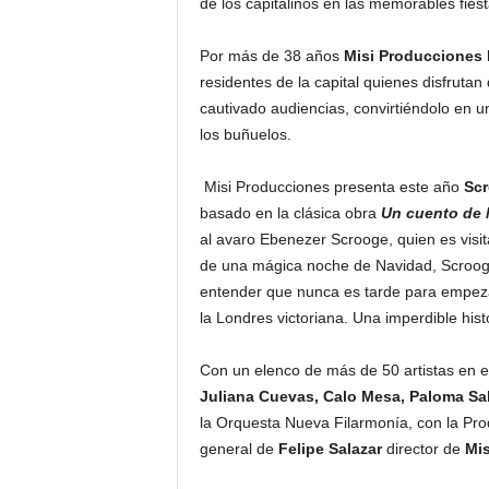
de los capitalinos en las memorables fies
Por más de 38 años
Misi Producciones
residentes de la capital quienes disfrutan
cautivado audiencias, convirtiéndolo en u
los buñuelos.
Misi Producciones presenta este año
Scr
basado en la clásica obra
Un cuento de 
al avaro Ebenezer Scrooge, quien es visita
de una mágica noche de Navidad, Scrooge
entender que nunca es tarde para empeza
la Londres victoriana. Una imperdible histo
Con un elenco de más de 50 artistas en 
Juliana Cuevas, Calo Mesa, Paloma Sa
la Orquesta Nueva Filarmonía, con la Pro
general de
Felipe Salazar
director de
Mis