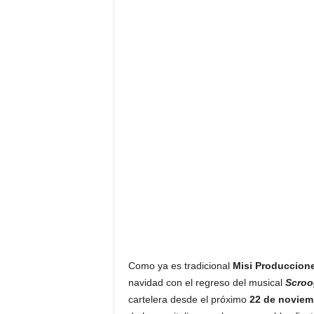
F
a
m
o
s
o
s
Como ya es tradicional
Misi Produccione
navidad con el regreso del musical
Scroo
cartelera desde el próximo
22 de noviem