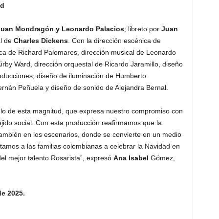
ad
Juan Mondragón y Leonardo Palacios
; libreto por
Juan
al de
Charles Dickens
. Con la dirección escénica de
fica de Richard Palomares, dirección musical de Leonardo
irby Ward, dirección orquestal de Ricardo Jaramillo, diseño
Producciones, diseño de iluminación de Humberto
rnán Peñuela y diseño de sonido de Alejandra Bernal.
lo de esta magnitud, que expresa nuestro compromiso con
l tejido social. Con esta producción reafirmamos que la
 también en los escenarios, donde se convierte en un medio
amos a las familias colombianas a celebrar la Navidad en
 del mejor talento Rosarista”, expresó
Ana Isabel
Gómez,
e 2025.