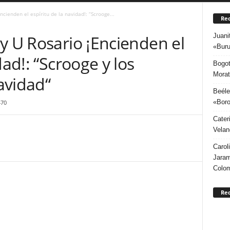
cienden el espíritu de la navidad!: “Scrooge...
Rec
Juani
y U Rosario ¡Encienden el
«Buru
dad!: “Scrooge y los
Bogot
Morat
avidad“
Beéle
«Boro
470
Cater
Velan
Carol
Jaram
Colo
Re