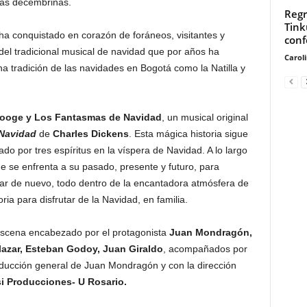
tas decembrinas.
Regr
Tink
ha conquistado en corazón de foráneos, visitantes y
conf
 del tradicional musical de navidad que por años ha
Carol
na tradición de las navidades en Bogotá como la Natilla y
ooge y Los Fantasmas de Navidad
, un musical original
Navidad
de
Charles Dickens
. Esta mágica historia sigue
do por tres espíritus en la víspera de Navidad. A lo largo
 se enfrenta a su pasado, presente y futuro, para
r de nuevo, todo dentro de la encantadora atmósfera de
ria para disfrutar de la Navidad, en familia.
escena encabezado por el protagonista
Juan Mondragón,
lazar, Esteban Godoy, Juan Giraldo
, acompañados por
ducción general de Juan Mondragón y con la dirección
i Producciones- U Rosario.