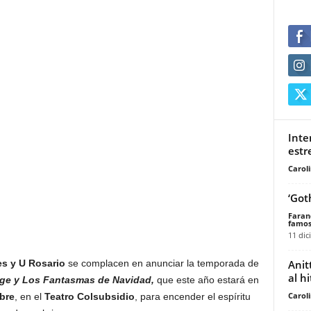
Inte
estr
Carol
‘Got
Faran
famos
11 dic
Anit
s y U Rosario
se complacen en anunciar la temporada de
al h
ge y Los Fantasmas de Navidad,
que este año estará en
Carol
bre
, en el
Teatro Colsubsidio
, para encender el espíritu