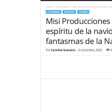
a
Inicio
Colombia
Misi Producciones y U Rosario ¡En
r
COLOMBIA
EVENTOS
TEATRO
a
Misi Producciones 
n
d
espíritu de la navi
u
l
fantasmas de la N
a
.
C
Por
Carolina Guevara
-
4 noviembre, 2025
O
N
o
t
i
c
i
a
s
d
e