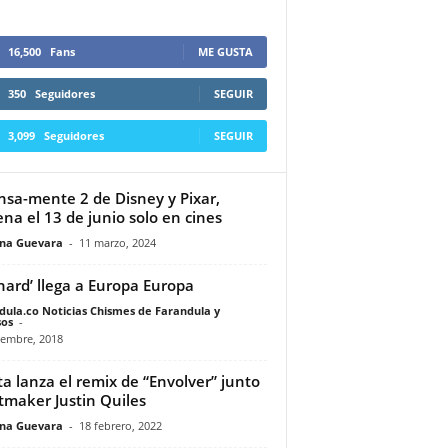
16,500
Fans
ME GUSTA
350
Seguidores
SEGUIR
3,099
Seguidores
SEGUIR
nsa-mente 2 de Disney y Pixar,
ena el 13 de junio solo en cines
ina Guevara
-
11 marzo, 2024
hard’ llega a Europa Europa
dula.co Noticias Chismes de Farandula y
os
-
iembre, 2018
ta lanza el remix de “Envolver” junto
itmaker Justin Quiles
ina Guevara
-
18 febrero, 2022