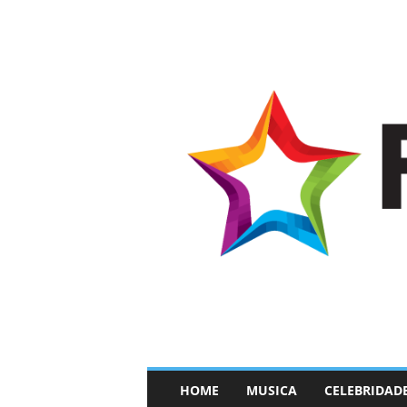
–
HOME
MUSICA
CELEBRIDAD
F